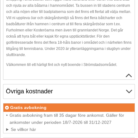
och njuta av alla båtarna i hamnområdet. Ta bussen in till stadens centrum
och alla nöjen eller till badplatserna som det finns ett flertal att välja mellan.
Vill ni uppleva öar och skärgårdsmiljö så finns det flera båtcharter och
badbåtturer ifrån hamnen i centrum ut till flera skärgårdsöar som t.ex.
Furholmen eller Kosteröarna men även till grannlandet Norge. Det går
också att hyra båt eller kajak för egna upptäcktsfärder. För den
golfintresserade finns det flera 18-håls banor i området och i närheten finns
tillgång till tennisbana. Under 2020 är ytteranläggningarna i stugbyn under
slutförande.
Välkommen till ett härligt fint och nytt boende i Strömstadsområdet.
Övriga kostnader
Gratis avbokning
Gratis avbokning fram till 35 dagar före ankomst. Gäller för
ankomster under perioden 18/7-2026 till 31/12-2027
Se villkor här