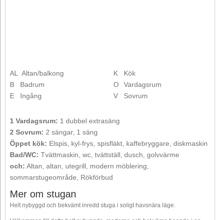
AL
Altan/balkong
K
Kök
B
Badrum
O
Vardagsrum
E
Ingång
V
Sovrum
1 Vardagsrum:
1 dubbel extrasäng
2 Sovrum:
2 sängar, 1 säng
Öppet kök:
Elspis, kyl-frys, spisfläkt, kaffebryggare, diskmaskin
Bad/WC:
Tvättmaskin, wc, tvättställ, dusch, golvvärme
och:
Altan, altan, utegrill, modern möblering,
sommarstugeområde, Rökförbud
Mer om stugan
Helt nybyggd och bekvämt inredd stuga i soligt havsnära läge.