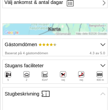
Välj ankomst & antal dagar
Karta
Gästomdömen
Baserat på 4 gästomdömen
4.3 av 5.0
Stugans faciliteter
5
2
41m²
nej
nej
400 m
Stugbeskrivning