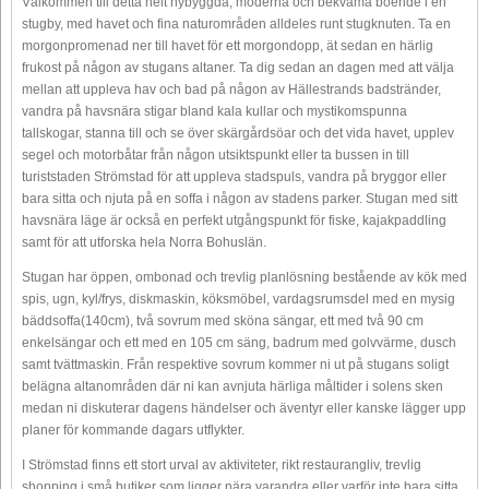
Välkommen till detta helt nybyggda, moderna och bekväma boende i en
stugby, med havet och fina naturområden alldeles runt stugknuten. Ta en
morgonpromenad ner till havet för ett morgondopp, ät sedan en härlig
frukost på någon av stugans altaner. Ta dig sedan an dagen med att välja
mellan att uppleva hav och bad på någon av Hällestrands badstränder,
vandra på havsnära stigar bland kala kullar och mystikomspunna
tallskogar, stanna till och se över skärgårdsöar och det vida havet, upplev
segel och motorbåtar från någon utsiktspunkt eller ta bussen in till
turiststaden Strömstad för att uppleva stadspuls, vandra på bryggor eller
bara sitta och njuta på en soffa i någon av stadens parker. Stugan med sitt
havsnära läge är också en perfekt utgångspunkt för fiske, kajakpaddling
samt för att utforska hela Norra Bohuslän.
Stugan har öppen, ombonad och trevlig planlösning bestående av kök med
spis, ugn, kyl/frys, diskmaskin, köksmöbel, vardagsrumsdel med en mysig
bäddsoffa(140cm), två sovrum med sköna sängar, ett med två 90 cm
enkelsängar och ett med en 105 cm säng, badrum med golvvärme, dusch
samt tvättmaskin. Från respektive sovrum kommer ni ut på stugans soligt
belägna altanområden där ni kan avnjuta härliga måltider i solens sken
medan ni diskuterar dagens händelser och äventyr eller kanske lägger upp
planer för kommande dagars utflykter.
I Strömstad finns ett stort urval av aktiviteter, rikt restaurangliv, trevlig
shopping i små butiker som ligger nära varandra eller varför inte bara sitta