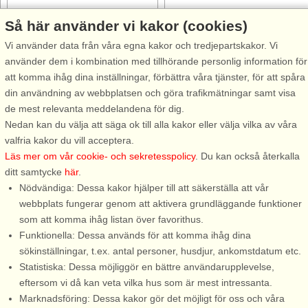
Så här använder vi kakor (cookies)
Stugnr: 65913
Stugnr: 9813
Vi använder data från våra egna kakor och tredjepartskakor. Vi
Hällestrand
Hällestrand
använder dem i kombination med tillhörande personlig information för
4 personer, 32 m²
8 personer, 130 m²
att komma ihåg dina inställningar, förbättra våra tjänster, för att spåra
40 m till sjö/hav:.
70 m till sjö/hav:.
din användning av webbplatsen och göra trafikmätningar samt visa
Boende med strålande
Milsvid havsutsikt i soligt och
de mest relevanta meddelandena för dig.
havsutsikt och fina salta bad
rofyllt läge Här hälsas ni
Nedan kan du välja att säga ok till alla kakor eller välja vilka av våra
Välkommen att bo med
välkommen till en lugn, rofylld
valfria kakor du vill acceptera.
strålande havsutsikt i ett soligt
och familjevänlig miljö med
Läs mer om vår cookie- och sekretesspolicy
. Du kan också återkalla
beläget fristående annex med
milsvid havsutsikt och
ditt samtycke
här
.
egen entré och egen parkering i
fantastiska solnedgångar. Från
Nödvändiga: Dessa kakor hjälper till att säkerställa att vår
fina Hällestrand. Ta en
stugan går ni via gräsmattan ...
webbplats fungerar genom att aktivera grundläggande funktioner
morgonpromenad ...
som att komma ihåg listan över favorithus.
Funktionella: Dessa används för att komma ihåg dina
från 6.180 SEK
från 15.671 SEK
sökinställningar, t.ex. antal personer, husdjur, ankomstdatum etc.
Statistiska: Dessa möjliggör en bättre användarupplevelse,
eftersom vi då kan veta vilka hus som är mest intressanta.
Marknadsföring: Dessa kakor gör det möjligt för oss och våra