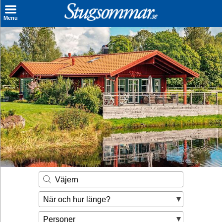
×
Menu
Sök stuga
Sista Minuten
Genvägar
Inspiration
Kontakt
Husägare
Se hur mycket du kan tjäna
Väjern
Räkna ut din
När och hur länge?
hyresintäkt
Personer