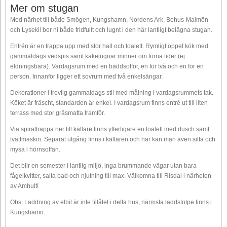
Mer om stugan
Med närhet till både Smögen, Kungshamn, Nordens Ark, Bohus-Malmön
och Lysekil bor ni både fridfullt och lugnt i den här lantligt belägna stugan.
Entrén är en trappa upp med stor hall och toalett. Rymligt öppet kök med
gammaldags vedspis samt kakelugnar minner om forna tider (ej
eldningsbara). Vardagsrum med en bäddsoffor, en för två och en för en
person. Innanför ligger ett sovrum med två enkelsängar.
Dekorationer i trevlig gammaldags stil med målning i vardagsrummets tak.
Köket är fräscht, standarden är enkel. I vardagsrum finns entré ut till liten
terrass med stor gräsmatta framför.
Via spiraltrappa ner till källare finns ytterligare en toalett med dusch samt
tvättmaskin. Separat utgång finns i källaren och här kan man även sitta och
mysa i hörnsoffan.
Det blir en semester i lantlig miljö, inga brummande vägar utan bara
fågelkvitter, salta bad och njutning till max. Välkomna till Risdal i närheten
av Amhult!
Obs: Laddning av elbil är inte tillåtet i detta hus, närmsta laddstolpe finns i
Kungshamn.