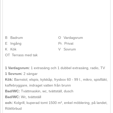
B
Badrum
O
Vardagsrum
E
Ingång
Pr.
Privat
K
Kök
V
Sovrum
OT
Terrass med tak
1 Vardagsrum:
1 extrasäng och 1 dubbel extrasäng, radio, TV
1 Sovrum:
2 sängar
Kök:
Barnstol, elspis, kylskåp, frysbox 60 - 99 l., mikro, spisfläkt,
kaffebryggare, indraget vatten från brunn
Bad/WC:
Tvättmaskin, wc, tvättställ, dusch
Bad/WC:
Wc, tvättställ
och:
Kolgrill, kuperad tomt 1500 m², enkel möblering, på landet,
Rökförbud