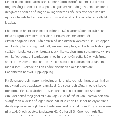
tur ner bland sjöbodarna, kanske har någon fiskebåt kommit iland med
dagens fångst som ni kan köpa och njuta av. Vid härliga sommarkvällar är
det givet att samlas på någon av lägenhetens två uteplatser och kanske
njuta av havets läckerheter såsom pinfärska räkor, kräftor eller en välfylld
krabba.
Lägenheten är i ett plan med tillhörande två altanområden, ett där ni kan
möta morgonsolen medan ni äter er frukost och det andra för
eftermiddag/kvällssol. Från entrén på den altanen kommer ni in i en öppen
och trevlig planlösning med hall, kök med matplats, en lite lägre takhöjd på
ca 2,0 m förstärker ett ombonat intryck. I köksdelen finns spis, mikro, kyl/frys
och kaffebryggare. I vardagsrummet finns en skön soffa, två enkelsängar
samt en TV. Sovrummet har en 140 cm säng och badrummet är utrustat
med dusch. I köksdelen finns både tvättmaskin och torktumlare.
Lägenheten har WiFi uppkoppling.
På Sotenäset och i närområdet ligger flera fiske och stenhuggarsamhällen
med ytterligare badplatser samt kustnära stigar och vägar med utsikt över
den bohuslänska skärgården. Kungshamn och intilliggande Smögen
erbjuder också möjlighet att hyra kajak eller båt så ni kan utforska den fina
skärgården alldeles på egen hand. Vill ni ta er en titt under havsytan finns
det dykupplevelsemöjligheter både från land och båt. Från Kungshamn kan
ni ta taxibåt och besöka fyrplatsen Hållö eller till Smögen och fortsätta