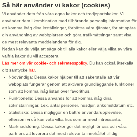
Så här använder vi kakor (cookies)
Stugnr: 54620
Stugnr: 62980
Vi använder data från våra egna kakor och tredjepartskakor. Vi
Kungshamn
Kungshamn
använder dem i kombination med tillhörande personlig information för
4 personer, 50 m²
6 personer, 100 m²
att komma ihåg dina inställningar, förbättra våra tjänster, för att spåra
700 m till sjö/hav:.
700 m till sjö/hav:.
din användning av webbplatsen och göra trafikmätningar samt visa
Nyrenoverat boende nära
Boende nära centrum, salta ba
de mest relevanta meddelandena för dig.
centrum, salta bad och
och sjöbodsmiljöer Välkommen
Nedan kan du välja att säga ok till alla kakor eller välja vilka av våra
sjöbodsmiljöer. Välkommen till
till denna fräscha och centralt
valfria kakor du vill acceptera.
denna helt
belägna villa i soligt och lugnt
Läs mer om vår cookie- och sekretesspolicy
. Du kan också återkalla
nyrenoverade(2022), fräscha
läge. Villaområdet gränsar till
ditt samtycke
här
.
och centralt belägna lägenhet
Kungshamns idrotts och
Nödvändiga: Dessa kakor hjälper till att säkerställa att vår
med egen entré som är en del
lekparksområde med bl ...
webbplats fungerar genom att aktivera grundläggande funktioner
av en villa. Lugnt läge och ...
som att komma ihåg listan över favorithus.
Funktionella: Dessa används för att komma ihåg dina
från 4.648 SEK
från 7.748 SEK
sökinställningar, t.ex. antal personer, husdjur, ankomstdatum etc.
Statistiska: Dessa möjliggör en bättre användarupplevelse,
eftersom vi då kan veta vilka hus som är mest intressanta.
Marknadsföring: Dessa kakor gör det möjligt för oss och våra
partners att leverera det mest relevanta innehållet till dig.