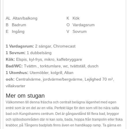
AL
Altan/balkong
K
Kök
B
Badrum
O
Vardagsrum
E
Ingång
V
Sovrum
1 Vardagsrum:
2 sängar, Chromecast
1 Sovrum:
1 dubbelsäng
Kök:
Elspis, kyl-frys, mikro, kaffebryggare
Bad/WC:
Tvättm., torktumlare, wc, tvättställ, dusch
1 Utomhus:
Utemöbler, kolgrill, Altan
och:
Centralvärme, jordvärme/bergvärme, Lejlighed 70 m²,
villakvarter
Mer om stugan
Välkommen till denna fräscha och centralt belägna lägenhet med egen
entré som är en del av en villa. Perfekt läge för den som vill bo nära salta
bad och Kungshamns centrum. Det är gångavstånd till flera bad, bryggor
och sjöbodsområden där ni kan sola, bada, hoppa från trampolin eller fiska
krabbor, på Tångens badplats finns även en handikapp ramp. Ta gärna en