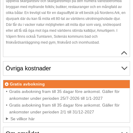
uppleva skärgårdsliv och skärgårdsmiljö på den numera världsberömda
bryggan med myllrande folkliv, butiker, restauranger och en mångfald av
olika båtar. En trevligt val för en dagsutflykt är ett besök på Nordens Ark, en
djurpark där du kan få möta ett 80-tal av världens utrotningshotade djur.
Där får du i vacker natur möjligheten att möta djur som varg, snöleopard
eller att få stå öga mot öga med världens största kattdjur, Amurtigern. I
Väjern finns också Tumlaren, Sotenäs kommuns bad och
friskvårdsanläggning med gym, friskvård och inomhusbad.
Övriga kostnader
Gratis avbokning
Gratis avbokning fram till 35 dagar före ankomst. Gäller för
ankomster under perioden 25/7-2026 till 1/1-2027
Gratis avbokning fram till 35 dagar före ankomst. Gäller för
ankomster under perioden 2/1 till 31/12-2027
Se villkor här