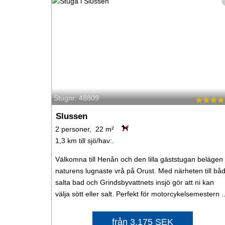
Stugnr: 48809
Slussen
2 personer, 22 m²
1,3 km till sjö/hav:.
Välkomna till Henån och den lilla gäststugan belägen 
naturens lugnaste vrå på Orust. Med närheten till bå
salta bad och Grindsbyvattnets insjö gör att ni kan
välja sött eller salt. Perfekt för motorcykelsemestern ..
från 3.175 SEK