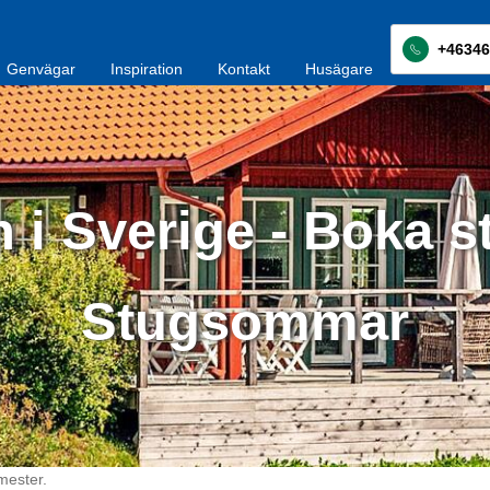
+46346
Genvägar
Inspiration
Kontakt
Husägare
 i Sverige - Boka s
Stugsommar
mester.