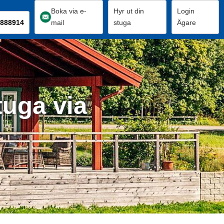
Boka via e-
Hyr ut din
Login
888914
mail
stuga
Ägare
tuga via