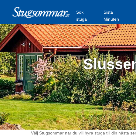
Sök
Sista
stuga
Minuten
Slussen
Välj Stugsommar när du vill hyra stuga till din nästa se