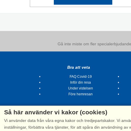
Gå inte miste om fler specialerbjudanden
Bra att veta
FAQ Covid-19
Inför din resa
Under vistelsen
Före hemresan
Så här använder vi kakor (cookies)
Vi använder data från våra egna kakor och tredjepartskakor. Vi anvä
inställningar, förbättra våra tjänster, för att spåra din användning