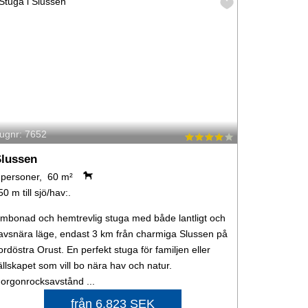
ugnr: 7652
lussen
 personer, 60 m²
50 m till sjö/hav:.
mbonad och hemtrevlig stuga med både lantligt och
avsnära läge, endast 3 km från charmiga Slussen på
ordöstra Orust. En perfekt stuga för familjen eller
ällskapet som vill bo nära hav och natur.
orgonrocksavstånd ...
från 6.823 SEK