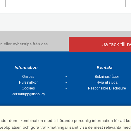
 eller nyhetstips från oss.
Ja tack till 
Information
Kontakt
Om oss
Bokningsfrågor
Hyresvillkor
Hyra ut stuga
Cookies
Responsible Disclosure
Personuppgiftspolicy
nder dem i kombination med tillhörande personlig information för att 
 av webbplatsen och göra trafikmätningar samt visa de mest relevanta me
Stugsommar |
Kvarngatan 2, 311 32 Falkenberg | Sverige