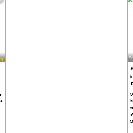
St
S
6
4
i
O
de
h
n
.
s
M