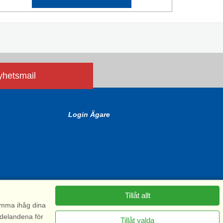
nyhetsmail
Login Ägare
Tillåt allt
komma ihåg dina
ddelandena för
Tillåt valda