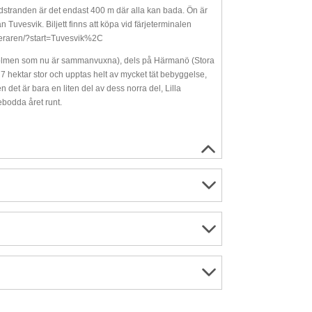
l badstranden är det endast 400 m där alla kan bada. Ön är
ån Tuvesvik. Biljett finns att köpa vid färjeterminalen
laneraren/?start=Tuvesvik%2C
llholmen som nu är sammanvuxna), dels på Härmanö (Stora
 hektar stor och upptas helt av mycket tät bebyggelse,
t är bara en liten del av dess norra del, Lilla
bodda året runt.