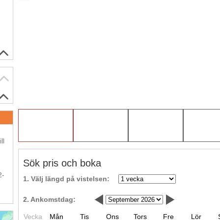
.
ll
Sök pris och boka
.
2-
1. Välj längd på vistelsen:
2. Ankomstdag:
Vecka
Mån
Tis
Ons
Tors
Fre
Lör