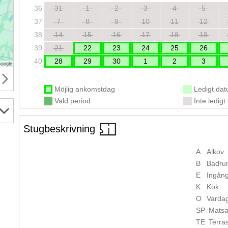
36
31
1
2
3
4
5
37
7
8
9
10
11
12
38
14
15
16
17
18
19
39
21
22
23
24
25
26
40
28
29
30
1
2
3
Möjlig ankomstdag
Ledigt da
Vald period
Inte ledigt
Stugbeskrivning
A
Alkov
B
Badru
E
Ingån
K
Kök
O
Varda
SP
Matsa
TE
Terra