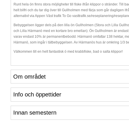
Runt hela ön finns stora möjligheter till fiske ifrån klippor o stränder. Til
helt bilfri och du tar dig över till Gullholmen med färja som går dagligen ifr
alternativt via Appen Väst trafik To Go vasttrafik.se/reseplanering/resep
Bebyggelsen ligger dels på den lilla ön Gullholmen (Stora och Lilla Gu
och Lilla Härmanö med en kortare bro emellan). Ön Gullholmen är endast 7
varav endast 10% är permanentbebodd. Härmanö omfattar 138 hektar, men de
Härmanö, som ingår i tätbebyggelsen. Av Härmanös hus är omkring 1/3 be
Välkommen till en helt fantastisk ö med krabbfiske, bad o salta klippor!
Om området
Info och öppettider
Innan semestern