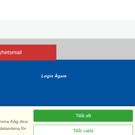
nyhetsmail
Login Ägare
Tillåt allt
komma ihåg dina
ddelandena för
Tillåt valda