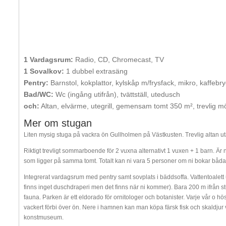
1 Vardagsrum:
Radio, CD, Chromecast, TV
1 Sovalkov:
1 dubbel extrasäng
Pentry:
Barnstol, kokplattor, kylskåp m/frysfack, mikro, kaffebr
Bad/WC:
Wc (ingång utifrån), tvättställ, utedusch
och:
Altan, elvärme, utegrill, gemensam tomt 350 m², trevlig mö
Mer om stugan
Liten mysig stuga på vackra ön Gullholmen på Västkusten. Trevlig altan uta
Riktigt trevligt sommarboende för 2 vuxna alternativt 1 vuxen + 1 barn. Är n
som ligger på samma tomt. Totalt kan ni vara 5 personer om ni bokar båda
Integrerat vardagsrum med pentry samt sovplats i bäddsoffa. Vattentoalet
finns inget duschdraperi men det finns när ni kommer). Bara 200 m ifrån s
fauna. Parken är ett eldorado för ornitologer och botanister. Varje vår o 
vackert förbi över ön. Nere i hamnen kan man köpa färsk fisk och skaldjur
konstmuseum.