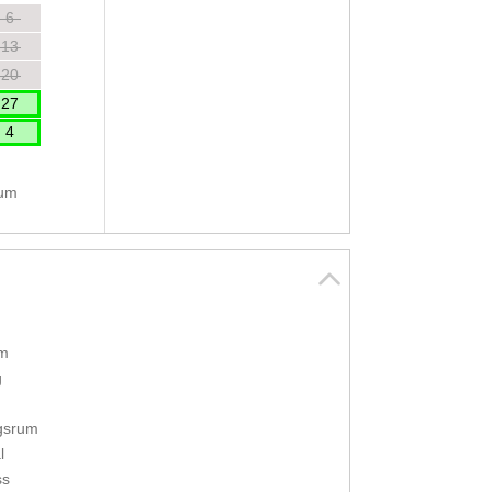
6
13
20
27
4
tum
m
g
gsrum
l
ss