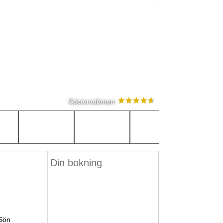
Gästomdömen
Din bokning
Sön