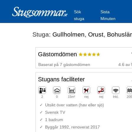
Sök
Sista
stuga
Minuten
Stuga:
Gullholmen
,
Orust
,
Bohuslä
Gästomdömen
Baserat på 7 gästomdömen
4.6 av 
Stugans faciliteter
2
0
15m²
nej
nej
Inkl.
200
Utsikt över vatten (hav eller sjö)
Svensk TV
1 badrum
Byggår 1992, renoverat 2017