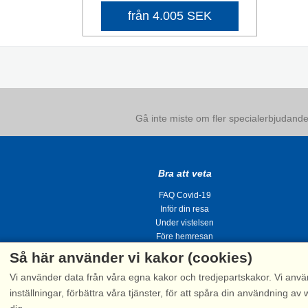
från 4.005 SEK
Gå inte miste om fler specialerbjudanden
Bra att veta
FAQ Covid-19
Inför din resa
Under vistelsen
Före hemresan
Så här använder vi kakor (cookies)
Vi använder data från våra egna kakor och tredjepartskakor. Vi anvä
inställningar, förbättra våra tjänster, för att spåra din användning