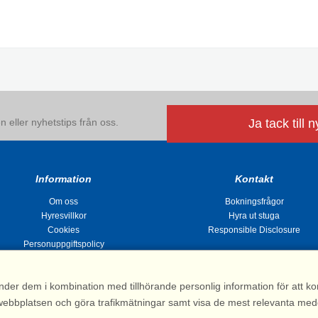
 eller nyhetstips från oss.
Ja tack till 
Information
Kontakt
Om oss
Bokningsfrågor
Hyresvillkor
Hyra ut stuga
Cookies
Responsible Disclosure
Personuppgiftspolicy
nder dem i kombination med tillhörande personlig information för att 
 av webbplatsen och göra trafikmätningar samt visa de mest relevanta me
Stugsommar |
Kvarngatan 2, 311 32 Falkenberg | Sverige