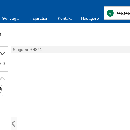
+46346
Genvägar
Inspiration
Kontakt
Husägare
n
Stuga nr. 64841
5.0
 m