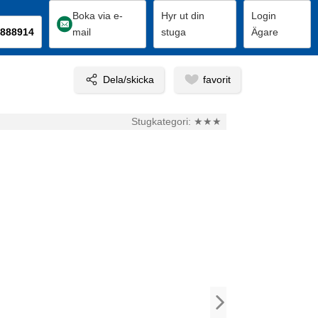
Boka via e-
Hyr ut din
Login
888914
mail
stuga
Ägare
Stugkategori:
★★★