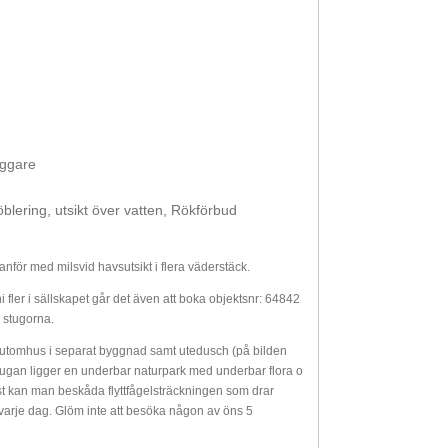
yggare
blering, utsikt över vatten, Rökförbud
nför med milsvid havsutsikt i flera väderstäck.
i fler i sällskapet går det även att boka objektsnr: 64842
 stugorna.
t utomhus i separat byggnad samt utedusch (på bilden
tugan ligger en underbar naturpark med underbar flora o
höst kan man beskåda flyttfågelsträckningen som drar
 varje dag. Glöm inte att besöka någon av öns 5