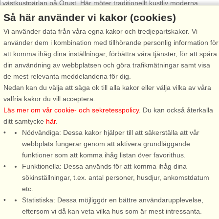
västkustpärlan på Orust. Här möter traditionellt kustliv moderna
semesterupplevelser och här finns alla tillfällen att njuta av havet.
Så här använder vi kakor (cookies)
Hamnen är Ellös hjärta, fylld av båtliv, cafédoft och ett lugn som gör
Vi använder data från våra egna kakor och tredjepartskakor. Vi
att tiden går i sin egen takt. Promenera längs vattnet, ta ett dopp i
använder dem i kombination med tillhörande personlig information för
havet eller slå dig ner på en uteservering med utsikt över båtar som
att komma ihåg dina inställningar, förbättra våra tjänster, för att spåra
sakta glider in mot land.
din användning av webbplatsen och göra trafikmätningar samt visa
de mest relevanta meddelandena för dig.
Ellös bjuder också på små butiker, somriga evenemang och
Nedan kan du välja att säga ok till alla kakor eller välja vilka av våra
natursköna strövområden. Här finns vandringsleder som slingrar sig
valfria kakor du vill acceptera.
genom ljunghedar och kustlandskap och för den som vill uppleva
Läs mer om vår cookie- och sekretesspolicy
. Du kan också återkalla
havet på nära håll väntar segling, paddling och salta utflykter i
ditt samtycke
här
.
skärgården. Ellös bjuder på flera fina badmöjligheter, både
Nödvändiga: Dessa kakor hjälper till att säkerställa att vår
sandstrand och släta granitklippor. Perfekt för salta dopp, snorkling
webbplats fungerar genom att aktivera grundläggande
eller soliga pauser vid vattnet. Ellös är också en bra startpunkt för
funktioner som att komma ihåg listan över favorithus.
flera fina rundor på västra Orust. Närheten till natursköna områden,
Funktionella: Dessa används för att komma ihåg dina
små kustsamhällen och lokala sevärdheter gör det lätt att fylla
sökinställningar, t.ex. antal personer, husdjur, ankomstdatum
dagarna.Ta med fiskespöt och prova lyckan. Kustfiske är populärt här
etc.
och utsikten är njutbar även om fisken inte nappar.
Statistiska: Dessa möjliggör en bättre användarupplevelse,
Oavsett om du söker avkoppling, äventyr eller bara en plats där du
eftersom vi då kan veta vilka hus som är mest intressanta.