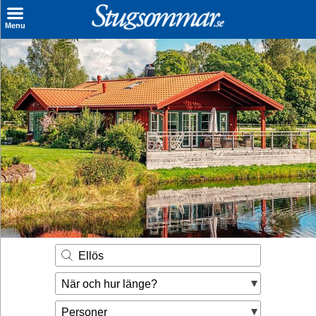
×
Menu
Sök stuga
Sista Minuten
Genvägar
Inspiration
Kontakt
Husägare
Se hur mycket du kan tjäna
Ellös
Räkna ut din
När och hur länge?
hyresintäkt
Personer