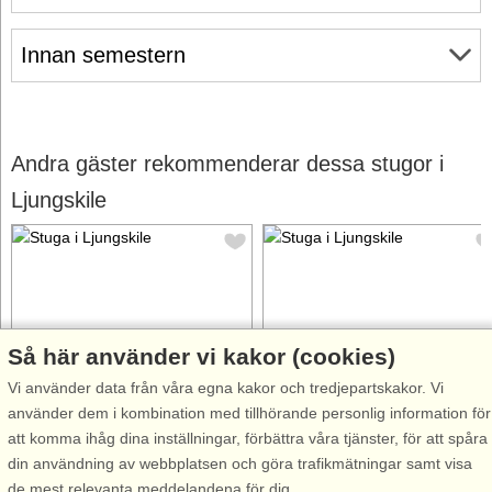
Innan semestern
Andra gäster rekommenderar dessa stugor i
Ljungskile
Så här använder vi kakor (cookies)
Stugnr: 57539
Stugnr: 18516
Vi använder data från våra egna kakor och tredjepartskakor. Vi
Ljungskile
Ljungskile
använder dem i kombination med tillhörande personlig information för
6 personer, 94 m²
6 personer, 62 m²
att komma ihåg dina inställningar, förbättra våra tjänster, för att spåra
264 m till sjö/hav:.
300 m till sjö/hav:.
din användning av webbplatsen och göra trafikmätningar samt visa
Välkommen till denna
Välkommen att bo i en charmig
de mest relevanta meddelandena för dig.