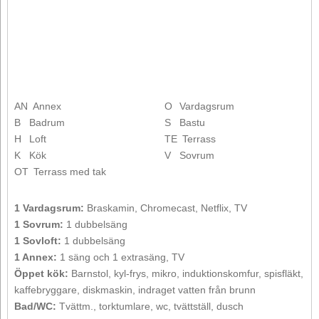
AN
Annex
O
Vardagsrum
B
Badrum
S
Bastu
H
Loft
TE
Terrass
K
Kök
V
Sovrum
OT
Terrass med tak
1 Vardagsrum:
Braskamin, Chromecast, Netflix, TV
1 Sovrum:
1 dubbelsäng
1 Sovloft:
1 dubbelsäng
1 Annex:
1 säng och 1 extrasäng, TV
Öppet kök:
Barnstol, kyl-frys, mikro, induktionskomfur, spisfläkt,
kaffebryggare, diskmaskin, indraget vatten från brunn
Bad/WC:
Tvättm., torktumlare, wc, tvättställ, dusch