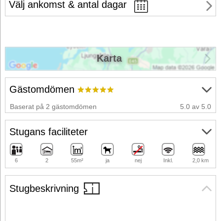
Välj ankomst & antal dagar
Karta
Gästomdömen
Baserat på 2 gästomdömen
5.0 av 5.0
Stugans faciliteter
6
2
55m²
ja
nej
Inkl.
2,0 km
Stugbeskrivning