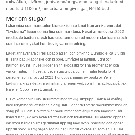
och:
Altan, elvärme, jordvärme/bergvärme, utegrill, naturtomt
med träd 1100 m², underbara omgivningar, Rökförbud
Mer om stugan
I charmiga sommarstaden Ljungskile inte långt från anrika området
”Lyckorna” ligger denna fina sommarstuga. Huset är renoverat 2022
med både badtunna och bastu på tomten, med modern planlösning och
som har en mycket hemtrevlig varm inredning.
Läget är havsnära till flera badplatser i och omkring Ljungskile, ca 1,5 km
till salta bad, krabbfiske och klippor. Området är lantligt, lugnt och
harmoniskt. Intill huset ligger en fin skogsstig för fina promenader och
vacker natur. Till huset är det en gäststuga och en härlig bastu för 4
personer som är byggd 2022. För uppvärmning av bastu och/eller
badtunna krävs det att man inhandlar egen ved, som finns att köpa på t.ex.
Ica eller Coop inne i Ljungskile.
Du välkomnas in i via uterummet med trevlig sittgrupp. Hallen är avlång
med utrymme för att hänga av sig. Intill ligger det större sovrummet med en
säng på 180 cm. Rakt fram är badrummet som är ljust och modernt. Här
finns dusch, wc och även tvättmaskin och torktumlare. Till vänster öppnar
det stora härliga vardagsrummet upp sig med skön inredning och öppet
upp till nock. Maffig tegelvägg bjuder Er in till köksdelen som är ljus. Här