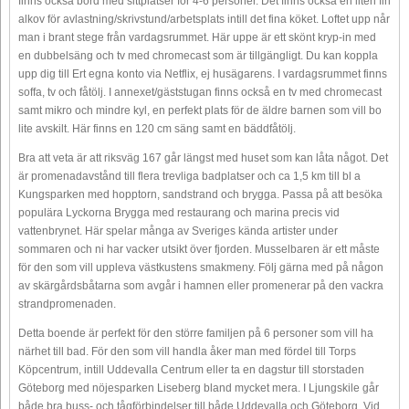
finns också bord med sittplatser för 4-6 personer. Det finns också en liten fin
alkov för avlastning/skrivstund/arbetsplats intill det fina köket. Loftet upp når
man i brant stege från vardagsrummet. Här uppe är ett skönt kryp-in med
en dubbelsäng och tv med chromecast som är tillgängligt. Du kan koppla
upp dig till Ert egna konto via Netflix, ej husägarens. I vardagsrummet finns
soffa, tv och fåtölj. I annexet/gäststugan finns också en tv med chromecast
samt mikro och mindre kyl, en perfekt plats för de äldre barnen som vill bo
lite avskilt. Här finns en 120 cm säng samt en bäddfåtölj.
Bra att veta är att riksväg 167 går längst med huset som kan låta något. Det
är promenadavstånd till flera trevliga badplatser och ca 1,5 km till bl a
Kungsparken med hopptorn, sandstrand och brygga. Passa på att besöka
populära Lyckorna Brygga med restaurang och marina precis vid
vattenbrynet. Här spelar många av Sveriges kända artister under
sommaren och ni har vacker utsikt över fjorden. Musselbaren är ett måste
för den som vill uppleva västkustens smakmeny. Följ gärna med på någon
av skärgårdsbåtarna som avgår i hamnen eller promenerar på den vackra
strandpromenaden.
Detta boende är perfekt för den större familjen på 6 personer som vill ha
närhet till bad. För den som vill handla åker man med fördel till Torps
Köpcentrum, intill Uddevalla Centrum eller ta en dagstur till storstaden
Göteborg med nöjesparken Liseberg bland mycket mera. I Ljungskile går
både bra buss- och tågförbindelser till både Uddevalla och Göteborg. Vid