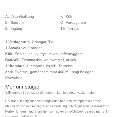
AL
Altan/balkong
K
Kök
B
Badrum
O
Vardagsrum
E
Ingång
TE
Terrass
1 Vardagsrum:
2 sängar, TV
1 Sovalkov:
2 sängar
Kök:
Elspis, ugn, kyl-frys, mikro, kaffebryggare
Bad/WC:
Tvättmaskin, wc, tvättställ, dusch
1 Utomhus:
Utemöbler, kolgrill, Terrasse
och:
Elvärme, gemensam tomt 400 m², högt belägen,
Rökförbud
Mer om stugan
Välkommen till en stuga där modern komfort möter vacker natur!
Här bor ni lantligt med vandringsleder, bär- och svampmarker precis
utanför dörren och möjlighet att se både älg och rådjur som passerar förbi.
Perfekt för den mindre familjen som söker ett rofyllt boende med närhet till
spännande utflyktsmål.