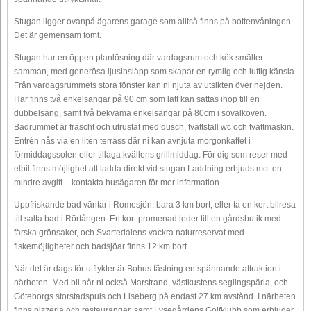
Stugan ligger ovanpå ägarens garage som alltså finns på bottenvåningen.
Det är gemensam tomt.
Stugan har en öppen planlösning där vardagsrum och kök smälter
samman, med generösa ljusinsläpp som skapar en rymlig och luftig känsla.
Från vardagsrummets stora fönster kan ni njuta av utsikten över nejden.
Här finns två enkelsängar på 90 cm som lätt kan sättas ihop till en
dubbelsäng, samt två bekväma enkelsängar på 80cm i sovalkoven.
Badrummet är fräscht och utrustat med dusch, tvättställ wc och tvättmaskin.
Entrén nås via en liten terrass där ni kan avnjuta morgonkaffet i
förmiddagssolen eller tillaga kvällens grillmiddag. För dig som reser med
elbil finns möjlighet att ladda direkt vid stugan Laddning erbjuds mot en
mindre avgift – kontakta husägaren för mer information.
Uppfriskande bad väntar i Romesjön, bara 3 km bort, eller ta en kort bilresa
till salta bad i Rörtången. En kort promenad leder till en gårdsbutik med
färska grönsaker, och Svartedalens vackra naturreservat med
fiskemöjligheter och badsjöar finns 12 km bort.
När det är dags för utflykter är Bohus fästning en spännande attraktion i
närheten. Med bil når ni också Marstrand, västkustens seglingspärla, och
Göteborgs storstadspuls och Liseberg på endast 27 km avstånd. I närheten
finns pizzeria och restauranger, samt Lysegårdens Golfklubb som erbjuder