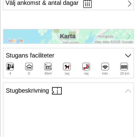
Välj ankomst & antal dagar
Karta
Stugans faciliteter
4
0
40m²
nej
nej
Inkl.
20 km
Stugbeskrivning