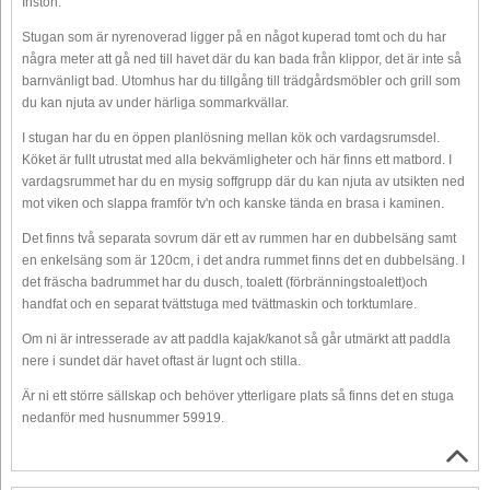
Instön.
Stugan som är nyrenoverad ligger på en något kuperad tomt och du har
några meter att gå ned till havet där du kan bada från klippor, det är inte så
barnvänligt bad. Utomhus har du tillgång till trädgårdsmöbler och grill som
du kan njuta av under härliga sommarkvällar.
I stugan har du en öppen planlösning mellan kök och vardagsrumsdel.
Köket är fullt utrustat med alla bekvämligheter och här finns ett matbord. I
vardagsrummet har du en mysig soffgrupp där du kan njuta av utsikten ned
mot viken och slappa framför tv'n och kanske tända en brasa i kaminen.
Det finns två separata sovrum där ett av rummen har en dubbelsäng samt
en enkelsäng som är 120cm, i det andra rummet finns det en dubbelsäng. I
det fräscha badrummet har du dusch, toalett (förbränningstoalett)och
handfat och en separat tvättstuga med tvättmaskin och torktumlare.
Om ni är intresserade av att paddla kajak/kanot så går utmärkt att paddla
nere i sundet där havet oftast är lugnt och stilla.
Är ni ett större sällskap och behöver ytterligare plats så finns det en stuga
nedanför med husnummer 59919.