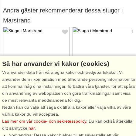
Andra gäster rekommenderar dessa stugor i
Marstrand
Så här använder vi kakor (cookies)
Stugnr: 59919
Stugnr: 10511
Vi använder data från våra egna kakor och tredjepartskakor. Vi
Marstrand
Marstrand
använder dem i kombination med tillhörande personlig information för
8 personer, 70 m²
2 personer, 25 m²
att komma ihåg dina inställningar, förbättra våra tjänster, för att spåra
50 m till sjö/hav:.
200 m till sjö/hav:.
din användning av webbplatsen och göra trafikmätningar samt visa
Välkommen till en av Sveriges
På Instön några kilometer ifrån
de mest relevanta meddelandena för dig.
kustpärlor i Bohuslän! Här på
Marstrand i Bohuslän bor ni i
Nedan kan du välja att säga ok till alla kakor eller välja vilka av våra
Koön bor du ett par kilometer
fräsch Attefallstuga endast ett
valfria kakor du vill acceptera.
från händelserna nere i
par hundra meter ifrån havet
Läs mer om vår cookie- och sekretesspolicy
. Du kan också återkalla
Arvidsvik och Marstrand och har
där ni njuter av både morgon-
ditt samtycke
här
.
en fin utsikt ned mot sundet
och kvällsdopp. Instöränna som
Nödvändiga: Dessa kakor hjälper till att säkerställa att vår