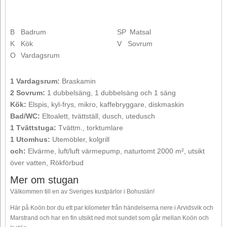
B
Badrum
SP
Matsal
K
Kök
V
Sovrum
O
Vardagsrum
1 Vardagsrum:
Braskamin
2 Sovrum:
1 dubbelsäng, 1 dubbelsäng och 1 säng
Kök:
Elspis, kyl-frys, mikro, kaffebryggare, diskmaskin
Bad/WC:
Eltoalett, tvättställ, dusch, utedusch
1 Tvättstuga:
Tvättm., torktumlare
1 Utomhus:
Utemöbler, kolgrill
och:
Elvärme, luft/luft värmepump, naturtomt 2000 m², utsikt
över vatten, Rökförbud
Mer om stugan
Välkommen till en av Sveriges kustpärlor i Bohuslän!
Här på Koön bor du ett par kilometer från händelserna nere i Arvidsvik och
Marstrand och har en fin utsikt ned mot sundet som går mellan Koön och