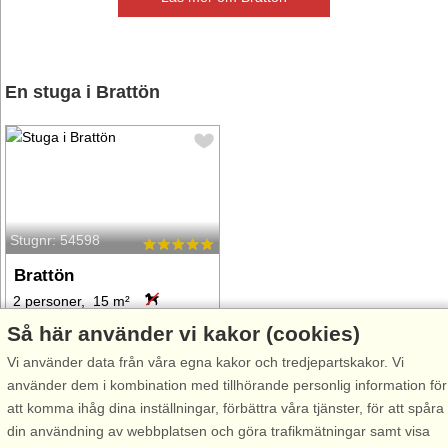
En stuga i Brattön
Stugnr: 54598
Brattön
2 personer, 15 m²
124 m till sjö/hav:.
Så här använder vi kakor (cookies)
från 2.733 SEK
Vi använder data från våra egna kakor och tredjepartskakor. Vi
använder dem i kombination med tillhörande personlig information för
att komma ihåg dina inställningar, förbättra våra tjänster, för att spåra
din användning av webbplatsen och göra trafikmätningar samt visa