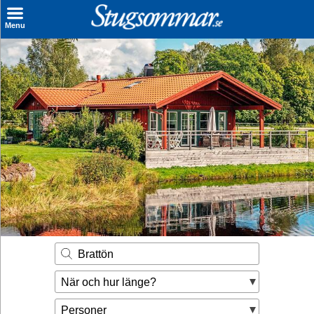
×
Menu
Sök stuga
Sista Minuten
Genvägar
Inspiration
Kontakt
Husägare
Se hur mycket du kan tjäna
Brattön
Räkna ut din
När och hur länge?
hyresintäkt
Personer