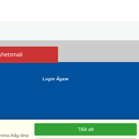
nyhetsmail
Login Ägare
Tillåt allt
komma ihåg dina