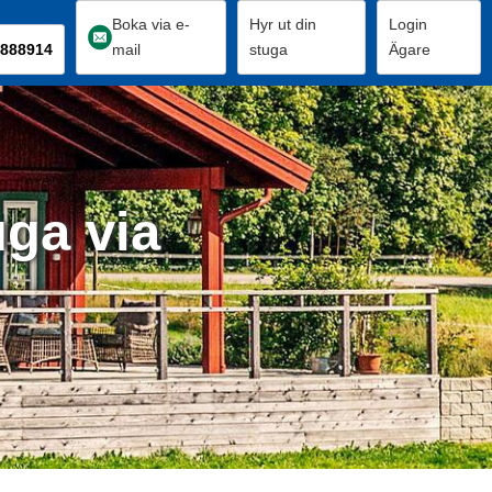
Boka via e-
Hyr ut din
Login
888914
mail
stuga
Ägare
uga via