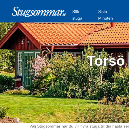
Sök
Sista
stuga
Minuten
Torsö 
Välj Stugsommar när du vill hyra stuga till din nästa se