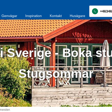
+46346
Genvägar
Inspiration
Kontakt
Husägare
i Sverige - Boka st
Stugsommar
mester.