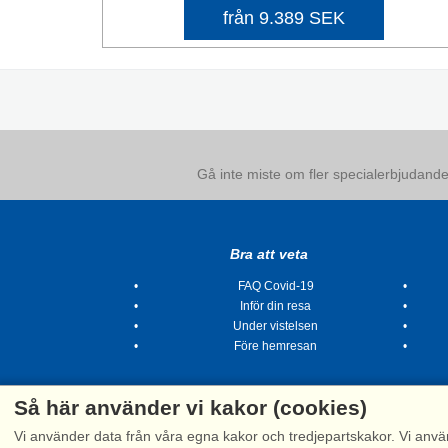
från 9.389 SEK
Gå inte miste om fler specialerbjudanden
Bra att veta
FAQ Covid-19
Inför din resa
Under vistelsen
Före hemresan
Så här använder vi kakor (cookies)
Vi använder data från våra egna kakor och tredjepartskakor. Vi anvä