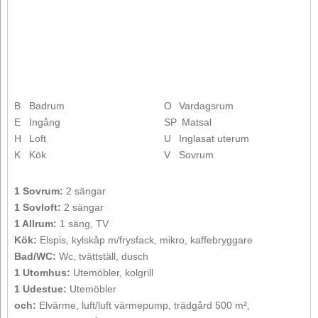
B
Badrum
O
Vardagsrum
E
Ingång
SP
Matsal
H
Loft
U
Inglasat uterum
K
Kök
V
Sovrum
1 Sovrum:
2 sängar
1 Sovloft:
2 sängar
1 Allrum:
1 säng, TV
Kök:
Elspis, kylskåp m/frysfack, mikro, kaffebryggare
Bad/WC:
Wc, tvättställ, dusch
1 Utomhus:
Utemöbler, kolgrill
1 Udestue:
Utemöbler
och:
Elvärme, luft/luft värmepump, trädgård 500 m²,