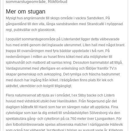
sommarstugeområde, Rökförbud
Mer om stugan
Mysigt hus angränsande till skogs område i vackra Sandviken. På
gångavstånd till den vita, långa sandstranden med Strandcafé i nyöppnad
regi, pubkvällar och glasskiosk.
I populärt sommarstugeområde på Listerlandet ligger detta välbevarade
hus med entré genom det inglasade uterummet. Liten hall med något brant
trappa till ovanvåningen med fyra bäddar uppdelade i två rum. På
nedervåningen i mitten av huset finns köket med alla möjligheter till
självhushåll och matbord att samlas kring. Dessutom barnmatstol att tillgå.
Vardagsrummet med ytterligare en enkelsäng och fåtöljer framför TV:n
skapar gemenskap och avkoppling. Det rymliga och fräscha badrummet
med dusch har ingång från köket. I trädgården finns plats för lek och
aktivitet, utemöbler och kolgrill tillgängligt.
Flera naturreservat att njuta av i området, t ex Stiby backe och Listers
huvud med vidsträckt utsikt över Hanöbukten. Från Nogersund går det
dagligen båttrafik till Hanö som har en säregen natur att upptäcka. Fina
cykelvägar som kan ta dig enkelt till småstadsidyllen Sölvesborg via den
spektakulära gång- och cykelbron på ca 760 meter över Ljungaviken. För
den fotbollsintresserade spelas allsvenska matcher i närliggande Hällevik
som också har välbesökt Jazzfestival i början av augusti varje år. Killebom