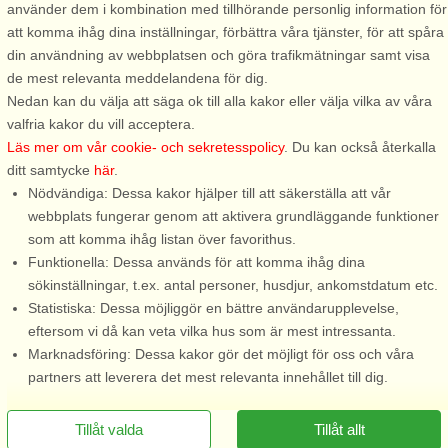
använder dem i kombination med tillhörande personlig information för
6 personer, 40 m²
8 personer, 100 m²
att komma ihåg dina inställningar, förbättra våra tjänster, för att spåra
150 m till sjö/hav:.
300 m till sjö/hav:.
din användning av webbplatsen och göra trafikmätningar samt visa
Med utsikt mot havet på lugn
I lugnt sommarhusområde
de mest relevanta meddelandena för dig.
återvänds väg ligger detta fina
ligger detta hus på badrocks
Nedan kan du välja att säga ok till alla kakor eller välja vilka av våra
gästhus avskilt från ägarens
avstånd till morgon / kvälls
valfria kakor du vill acceptera.
eget hus men på samma tomt.
doppet och med
Läs mer om vår cookie- och sekretesspolicy
. Du kan också återkalla
En stig leder dig den korta
promenadavstånd till
ditt samtycke
här
.
vägen ner till Sandvikens kritvita
Sandvikens barnvänliga vita,
Nödvändiga: Dessa kakor hjälper till att säkerställa att vår
sandstrand. Blekinges ...
långa sandstrand. Dessutom
webbplats fungerar genom att aktivera grundläggande funktioner
erbjuds vedeldad bastu med ...
som att komma ihåg listan över favorithus.
Funktionella: Dessa används för att komma ihåg dina
från 7.369 SEK
från 15.300 SEK
sökinställningar, t.ex. antal personer, husdjur, ankomstdatum etc.
Statistiska: Dessa möjliggör en bättre användarupplevelse,
eftersom vi då kan veta vilka hus som är mest intressanta.
Marknadsföring: Dessa kakor gör det möjligt för oss och våra
partners att leverera det mest relevanta innehållet till dig.
Tillåt valda
Tillåt allt