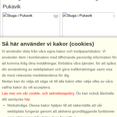
Pukavik
Så här använder vi kakor (cookies)
Stugnr: 48354
Stugnr: 43305
Vi använder data från våra egna kakor och tredjepartskakor. Vi
Pukavik
Pukavik
använder dem i kombination med tillhörande personlig information för
6 personer, 80 m²
2 personer, 43 m²
att komma ihåg dina inställningar, förbättra våra tjänster, för att spåra
10 m till sjö/hav:.
10 m till sjö/hav:.
din användning av webbplatsen och göra trafikmätningar samt visa
Vilken dröm! Att få bo vid havet
Renoverat 2016 och endast 10
de mest relevanta meddelandena för dig.
med panoramautsikt med en
m från havet! Stor terrass runt
Nedan kan du välja att säga ok till alla kakor eller välja vilka av våra
egen liten strand! Välkommen
huset med panoramautsikt över
valfria kakor du vill acceptera.
till detta fina hus med plats för
den vackra Blekingska
Läs mer om vår cookie- och sekretesspolicy
. Du kan också återkalla
sex att bo. I huset finns ett
skärgården. Även inifrån
ditt samtycke
här
.
vardagsrum med kombinerad
vardagsrummet har ni denna
Nödvändiga: Dessa kakor hjälper till att säkerställa att vår
matplats med en fantastisk ...
alldeles hänförande utsikt,
webbplats fungerar genom att aktivera grundläggande funktioner
samma sköna ...