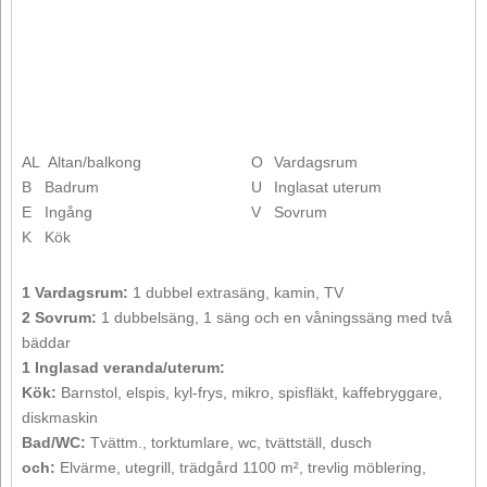
AL
Altan/balkong
O
Vardagsrum
B
Badrum
U
Inglasat uterum
E
Ingång
V
Sovrum
K
Kök
1 Vardagsrum:
1 dubbel extrasäng, kamin, TV
2 Sovrum:
1 dubbelsäng, 1 säng och en våningssäng med två
bäddar
1 Inglasad veranda/uterum:
Kök:
Barnstol, elspis, kyl-frys, mikro, spisfläkt, kaffebryggare,
diskmaskin
Bad/WC:
Tvättm., torktumlare, wc, tvättställ, dusch
och:
Elvärme, utegrill, trädgård 1100 m², trevlig möblering,