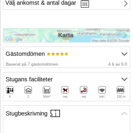
Välj ankomst & antal dagar
Karta
Gästomdömen
Baserat på 7 gästomdömen
4.6 av 5.0
Stugans faciliteter
6
2
50m²
nej
nej
Inkl.
150 m
Stugbeskrivning