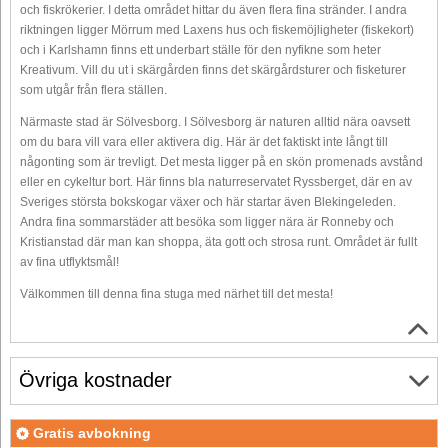
och fiskrökerier. I detta området hittar du även flera fina stränder. I andra
riktningen ligger Mörrum med Laxens hus och fiskemöjligheter (fiskekort)
och i Karlshamn finns ett underbart ställe för den nyfikne som heter
Kreativum. Vill du ut i skärgården finns det skärgårdsturer och fisketurer
som utgår från flera ställen.
Närmaste stad är Sölvesborg. I Sölvesborg är naturen alltid nära oavsett
om du bara vill vara eller aktivera dig. Här är det faktiskt inte långt till
någonting som är trevligt. Det mesta ligger på en skön promenads avstånd
eller en cykeltur bort. Här finns bla naturreservatet Ryssberget, där en av
Sveriges största bokskogar växer och här startar även Blekingeleden.
Andra fina sommarstäder att besöka som ligger nära är Ronneby och
Kristianstad där man kan shoppa, äta gott och strosa runt. Området är fullt
av fina utflyktsmål!
Välkommen till denna fina stuga med närhet till det mesta!
Övriga kostnader
Gratis avbokning