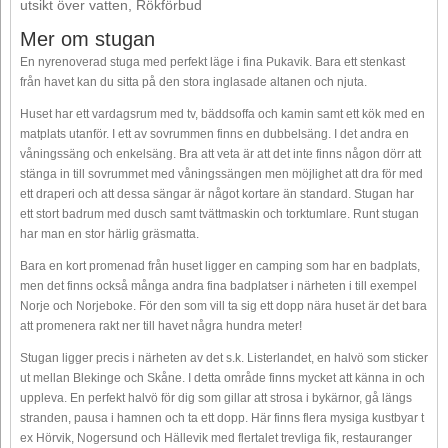
utsikt över vatten, Rökförbud
Mer om stugan
En nyrenoverad stuga med perfekt läge i fina Pukavik. Bara ett stenkast
från havet kan du sitta på den stora inglasade altanen och njuta.
Huset har ett vardagsrum med tv, bäddsoffa och kamin samt ett kök med en
matplats utanför. I ett av sovrummen finns en dubbelsäng. I det andra en
våningssäng och enkelsäng. Bra att veta är att det inte finns någon dörr att
stänga in till sovrummet med våningssängen men möjlighet att dra för med
ett draperi och att dessa sängar är något kortare än standard. Stugan har
ett stort badrum med dusch samt tvättmaskin och torktumlare. Runt stugan
har man en stor härlig gräsmatta.
Bara en kort promenad från huset ligger en camping som har en badplats,
men det finns också många andra fina badplatser i närheten i till exempel
Norje och Norjeboke. För den som vill ta sig ett dopp nära huset är det bara
att promenera rakt ner till havet några hundra meter!
Stugan ligger precis i närheten av det s.k. Listerlandet, en halvö som sticker
ut mellan Blekinge och Skåne. I detta område finns mycket att känna in och
uppleva. En perfekt halvö för dig som gillar att strosa i bykärnor, gå längs
stranden, pausa i hamnen och ta ett dopp. Här finns flera mysiga kustbyar t
ex Hörvik, Nogersund och Hällevik med flertalet trevliga fik, restauranger