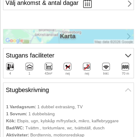
Välj ankomst & antal dagar
Karta
Stugans faciliteter
4
1
43m²
nej
nej
Inkl.
70 m
Stugbeskrivning
1 Vardagsrum:
1 dubbel extrasäng, TV
1 Sovrum:
1 dubbelsäng
Kök:
Elspis, ugn, kylskåp m/frysfack, mikro, kaffebryggare
Bad/WC:
Tvättm., torktumlare, wc, tvättställ, dusch
Aktiviteter:
Bordtennis, motionsredskap