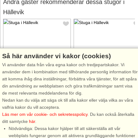
Andra gäster rekommenderar dessa stugor i
Hällevik
Så här använder vi kakor (cookies)
Stugnr: 58883
Stugnr: 58828
Vi använder data från våra egna kakor och tredjepartskakor. Vi
Hällevik
Hällevik
använder dem i kombination med tillhörande personlig information för
8 personer, 56 m²
2 personer, 9 m²
att komma ihåg dina inställningar, förbättra våra tjänster, för att spåra
70 m till sjö/hav:.
70 m till sjö/hav:.
din användning av webbplatsen och göra trafikmätningar samt visa
Välkommen att bo i vackra
Välkommen att bo i vackra
de mest relevanta meddelandena för dig.
Hällevik på Listerlandets
Hällevik på Listerlandets
Nedan kan du välja att säga ok till alla kakor eller välja vilka av våra
sydligaste del. Underbar natur
sydligaste del. Underbar natur
valfria kakor du vill acceptera.
vid Östersjökusten med den vita
vid Östersjökusten med den vit
Läs mer om vår cookie- och sekretesspolicy
. Du kan också återkalla
sandstranden att få återhämta
sandstranden att få återhämta
ditt samtycke
här
.
sig vid under alla årets
sig vid under alla årets
Nödvändiga: Dessa kakor hjälper till att säkerställa att vår
månader. Nybyggda Hanöhus
månader. Nybyggda Hanöhus
webbplats fungerar genom att aktivera grundläggande funktioner