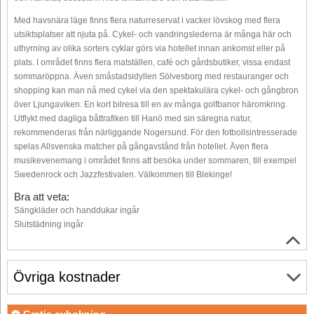
Med havsnära läge finns flera naturreservat i vacker lövskog med flera
utsiktsplatser att njuta på. Cykel- och vandringslederna är många här och
uthyrning av olika sorters cyklar görs via hotellet innan ankomst eller på
plats. I området finns flera matställen, café och gårdsbutiker, vissa endast
sommaröppna. Även småstadsidyllen Sölvesborg med restauranger och
shopping kan man nå med cykel via den spektakulära cykel- och gångbron
över Ljungaviken. En kort bilresa till en av många golfbanor häromkring.
Utflykt med dagliga båttrafiken till Hanö med sin säregna natur,
rekommenderas från närliggande Nogersund. För den fotbollsintresserade
spelas Allsvenska matcher på gångavstånd från hotellet. Även flera
musikevenemang i området finns att besöka under sommaren, till exempel
Swedenrock och Jazzfestivalen. Välkommen till Blekinge!
Bra att veta:
Sängkläder och handdukar ingår
Slutstädning ingår
Övriga kostnader
Gratis avbokning