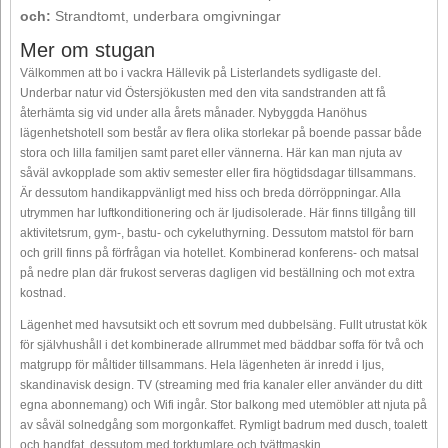
och:
Strandtomt, underbara omgivningar
Mer om stugan
Välkommen att bo i vackra Hällevik på Listerlandets sydligaste del.
Underbar natur vid Östersjökusten med den vita sandstranden att få
återhämta sig vid under alla årets månader. Nybyggda Hanöhus
lägenhetshotell som består av flera olika storlekar på boende passar både
stora och lilla familjen samt paret eller vännerna. Här kan man njuta av
såväl avkopplade som aktiv semester eller fira högtidsdagar tillsammans.
Är dessutom handikappvänligt med hiss och breda dörröppningar. Alla
utrymmen har luftkonditionering och är ljudisolerade. Här finns tillgång till
aktivitetsrum, gym-, bastu- och cykeluthyrning. Dessutom matstol för barn
och grill finns på förfrågan via hotellet. Kombinerad konferens- och matsal
på nedre plan där frukost serveras dagligen vid beställning och mot extra
kostnad.
Lägenhet med havsutsikt och ett sovrum med dubbelsäng. Fullt utrustat kök
för självhushåll i det kombinerade allrummet med bäddbar soffa för två och
matgrupp för måltider tillsammans. Hela lägenheten är inredd i ljus,
skandinavisk design. TV (streaming med fria kanaler eller använder du ditt
egna abonnemang) och Wifi ingår. Stor balkong med utemöbler att njuta på
av såväl solnedgång som morgonkaffet. Rymligt badrum med dusch, toalett
och handfat, dessutom med torktumlare och tvättmaskin.