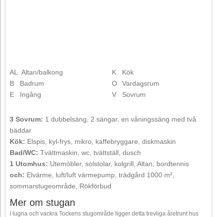
AL
Altan/balkong
K
Kök
B
Badrum
O
Vardagsrum
E
Ingång
V
Sovrum
3 Sovrum:
1 dubbelsäng, 2 sängar, en våningssäng med två
bäddar
Kök:
Elspis, kyl-frys, mikro, kaffebryggare, diskmaskin
Bad/WC:
Tvättmaskin, wc, tvättställ, dusch
1 Utomhus:
Utemöbler, solstolar, kolgrill, Altan, bordtennis
och:
Elvärme, luft/luft värmepump, trädgård 1000 m²,
sommarstugeområde, Rökförbud
Mer om stugan
I lugna och vackra Tockens stugområde ligger detta trevliga åretrunt hus