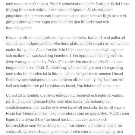
med naturen in på knuten. Perfekt semesterboende för familjen då det finns
tillgång till lek och aktivitet i den stora trädgården. Studsmatta och
pingisbord för utomhusbruk tillsammans med kubb finns att tillgå och med
gångavstånd genom hagar med betande djur till badstrand och
fiskemöjligheter.
Huset har ett stort altangolv som rymmer solstolar, bar bord med pallar att
sitta på och trädgårdsmöbler. Här finns plats att både koppla av och avnjuta
maten från grillen. Altandörr direkt in i köket som har alla bekvämligheter
och matbord att samlas kring inomhus. I den öppna planlösningen finns
även vardagsrum med tv. Två soffor varav den ena är bäddsoffa och kan
fungera som extrabädd. Dubbelsäng, två enkelsängar och våningssäng
med extra bred underslaf är fördelat på de övriga tre sovrummen i huset.
Detta mycket välplanerade hus har även ett stort och rymligt badrum intill
hall och entrédörren på baksidan av huset, från infarten på tomten sett.
Utmed Listerlandets kust finns många naturreservat och leder att vandra
på. Små gamla fiskesamhällen som idag bjuder på restauranger,
småbåtshamnar och vackra vyer över havet att beskåda. Båttur till vackra
Hanö från Nogersund kan rekommenderas som en dagsutflykt. Mjällby som
ligger bara dryga 3 km från huset har bra matbutik, apotek och
bensinstation men Sölvesborg som är huvudorten på Listerlandet är en
småstadsidyll med shopping och sevärdheter som slottet och gång- och