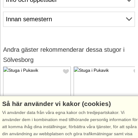
Innan semestern
Andra gäster rekommenderar dessa stugor i
Sölvesborg
Så här använder vi kakor (cookies)
Stugnr: 48354
Stugnr: 43305
Vi använder data från våra egna kakor och tredjepartskakor. Vi
Pukavik
Pukavik
använder dem i kombination med tillhörande personlig information för
6 personer, 80 m²
2 personer, 43 m²
att komma ihåg dina inställningar, förbättra våra tjänster, för att spåra
10 m till sjö/hav:.
10 m till sjö/hav:.
din användning av webbplatsen och göra trafikmätningar samt visa