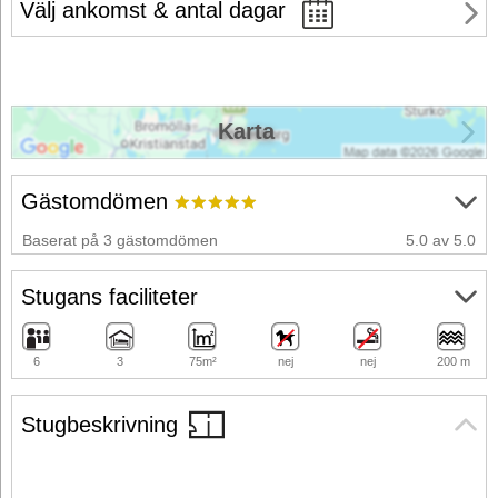
Välj ankomst & antal dagar
Karta
Gästomdömen
Baserat på 3 gästomdömen
5.0 av 5.0
Stugans faciliteter
6
3
75m²
nej
nej
200 m
Stugbeskrivning