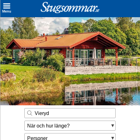
×
Menu
Sök stuga
Sista Minuten
Genvägar
Inspiration
Kontakt
Husägare
Se hur mycket du kan tjäna
Vieryd
Räkna ut din
När och hur länge?
hyresintäkt
Personer