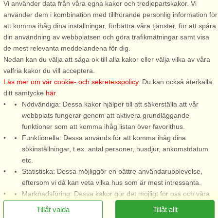
Vi använder data från våra egna kakor och tredjepartskakor. Vi
använder dem i kombination med tillhörande personlig information för
att komma ihåg dina inställningar, förbättra våra tjänster, för att spåra
Stugnr: 56907
din användning av webbplatsen och göra trafikmätningar samt visa
Vieryd
de mest relevanta meddelandena för dig.
6 personer, 105 m²
Nedan kan du välja att säga ok till alla kakor eller välja vilka av våra
valfria kakor du vill acceptera.
Välkommen till detta högt
Läs mer om vår cookie- och sekretesspolicy
. Du kan också återkalla
belägna hus med fantastisk
ditt samtycke
här
.
utsikt över Vierydsviken. Njut
Nödvändiga: Dessa kakor hjälper till att säkerställa att vår
tillsammans med familj och
webbplats fungerar genom att aktivera grundläggande
vänner på den stora altanen i
funktioner som att komma ihåg listan över favorithus.
solnedgången eller ta
Funktionella: Dessa används för att komma ihåg dina
morgonkaffet på innergården
sökinställningar, t.ex. antal personer, husdjur, ankomstdatum
på läsidan. ...
etc.
från 15.206 SEK
Statistiska: Dessa möjliggör en bättre användarupplevelse,
eftersom vi då kan veta vilka hus som är mest intressanta.
Marknadsföring: Dessa kakor gör det möjligt för oss och våra
partners att leverera det mest relevanta innehållet till dig.
Tillåt valda
Tillåt allt