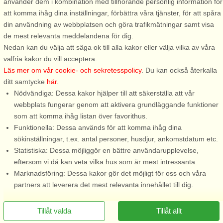
använder dem i kombination med tillhörande personlig information för
ankomster under perioden 2/1-2027 till 7/1-2028
att komma ihåg dina inställningar, förbättra våra tjänster, för att spåra
Se villkor här
din användning av webbplatsen och göra trafikmätningar samt visa
de mest relevanta meddelandena för dig.
Om området
Nedan kan du välja att säga ok till alla kakor eller välja vilka av våra
valfria kakor du vill acceptera.
Topp-attraktioner i området
Läs mer om vår cookie- och sekretesspolicy
. Du kan också återkalla
ditt samtycke
här
.
Nödvändiga: Dessa kakor hjälper till att säkerställa att vår
Info och öppettider
webbplats fungerar genom att aktivera grundläggande funktioner
som att komma ihåg listan över favorithus.
Funktionella: Dessa används för att komma ihåg dina
Innan semestern
sökinställningar, t.ex. antal personer, husdjur, ankomstdatum etc.
Statistiska: Dessa möjliggör en bättre användarupplevelse,
eftersom vi då kan veta vilka hus som är mest intressanta.
Marknadsföring: Dessa kakor gör det möjligt för oss och våra
partners att leverera det mest relevanta innehållet till dig.
Tillåt valda
Tillåt allt