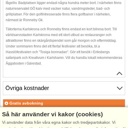
fågelliv. Badplatsen ligger endast några hundra meter bort. I närheten finns
naturreservatet GÖ kalv med vacker natur, vandringsleder, bad- och
grillplatser. För den golfintresserade finns flera golfbanor i närheten,
närmast är Ronneby Gk.
Tätorterna Karlskrona och Ronneby finns endast en kort bilresa bort. Till
världsarvsstaden Karlskrona med ett stort utbud av restauranger och
attraktioner finns en skärgårdspendel som går morgon och eftermiddag.
Under sommaren finns det ett flertal festivaler att besöka, bl.a
Hasslöfestivalen och ”Tosiga bonnadan”. Gör ett besök i Eriksbergs
safaripark och Kreativum i Karlshamn. Vill du handla lokalt rekommenderas
Äggaboden i Gärestad.
Övriga kostnader
Gratis avbokning
Gratis avbokning fram till 35 dagar före ankomst. Gäller för
Så här använder vi kakor (cookies)
ankomster under perioden 18/7-2026 till 1/1-2027
Vi använder data från våra egna kakor och tredjepartskakor. Vi
Gratis avbokning fram till 35 dagar före ankomst. Gäller för