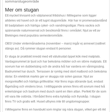
sommarstugeområde
Mer om stugan
Ett mycket trivsamt och välplanerat fritidshus i Millegarne som ligger
alldeles vid havet och är ett lugnt stugområde. Här har ni promenadavstånd
till badplatsen och härliga cykel- och vandringsstigar. Flera vackra och
spännande naturreservat och besöksmål finns i området. Njut av ett av
Blekinges mest populära semesterområde.
OBS! Under vintermånaderna (november – mars) ingår ej annexet (vattnet
stängs av). Då rymmer stugan endast 6 personer.
Er stuga är praktiskt inredd med ett välutrustat öppet kök med matplats.
Vardagsrummet är ljust och har bekväma möbler och en större matplats. Ett
sovrum har en dubbelsäng och de andra två har vardera en våningssäng.
Badrummet har dusch. Terrassen är rymlig med stort matbord och bekväma
stolar. En elektrisk markis ger er skugga när solen gassar. Njut av
morgonkaffet och härliga grillkvällar. Här finns inga störande ljud, endast
fågelsång och vindens brus. I intilliggande annex finns ett sovrum med två
enkelsängar och badrum med dusch samt en liten altan. Perfekt för de som
vill vara lite ostörda. I förrådet finns extra kylskåp och frysskåp. I stugan
finns TV och gratis wifi. Huset uthyres inte till ungdomsgrupper.
I Millegarne finns en havsbukt som ringlar sig nära stugan, vilket ger ett rikt