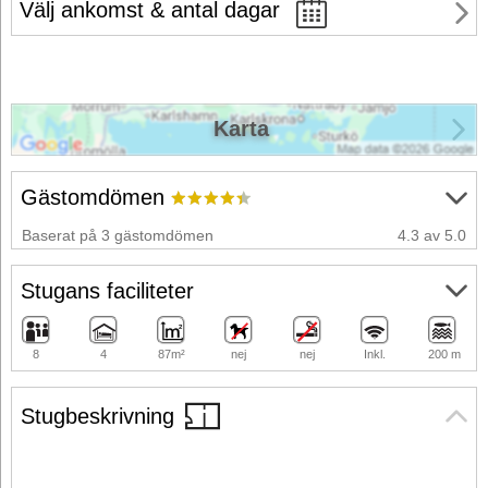
Välj ankomst & antal dagar
Karta
Gästomdömen
Baserat på 3 gästomdömen
4.3 av 5.0
Stugans faciliteter
8
4
87m²
nej
nej
Inkl.
200 m
Stugbeskrivning