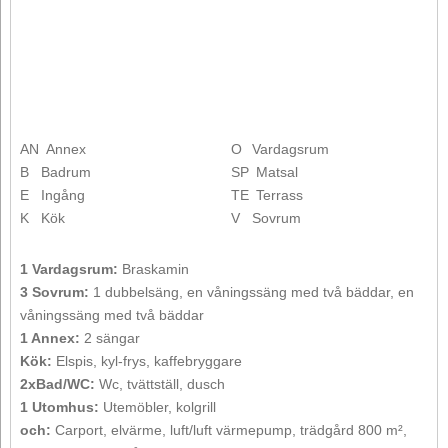
AN
Annex
O
Vardagsrum
B
Badrum
SP
Matsal
E
Ingång
TE
Terrass
K
Kök
V
Sovrum
1 Vardagsrum:
Braskamin
3 Sovrum:
1 dubbelsäng, en våningssäng med två bäddar, en
våningssäng med två bäddar
1 Annex:
2 sängar
Kök:
Elspis, kyl-frys, kaffebryggare
2xBad/WC:
Wc, tvättställ, dusch
1 Utomhus:
Utemöbler, kolgrill
och:
Carport, elvärme, luft/luft värmepump, trädgård 800 m²,