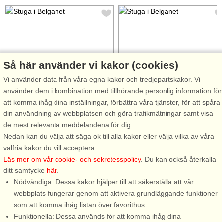
Så här använder vi kakor (cookies)
Stugnr: 37412
Stugnr: 9723
Vi använder data från våra egna kakor och tredjepartskakor. Vi
Belganet
Belganet
använder dem i kombination med tillhörande personlig information för
4 personer, 65 m²
8 personer, 110 m²
att komma ihåg dina inställningar, förbättra våra tjänster, för att spåra
150 m till sjö/hav:.
400 m till sjö/hav:.
din användning av webbplatsen och göra trafikmätningar samt visa
Här bor ni endast 100 meter
I Blekinges norra skogsbygd,
de mest relevanta meddelandena för dig.
från den vackra sjön Kjälken
endast 19 km söder om
Nedan kan du välja att säga ok till alla kakor eller välja vilka av våra
utanför Belganet, i skogsrika
Tingsryd, ligger det lilla
valfria kakor du vill acceptera.
norra Blekinge. Ni bor med ett
samhället Belganet. Byn sägs
Läs mer om vår cookie- och sekretesspolicy
. Du kan också återkalla
högt läge på en naturtomt med
ha fått sitt namn från bälgarna
ditt samtycke
här
.
träd. Ni har en altan där ni kan
som användes för att blåsa liv i
Nödvändiga: Dessa kakor hjälper till att säkerställa att vår
sitta och njuta av den ...
elden i smedjorna som låg
webbplats fungerar genom att aktivera grundläggande funktioner
här. ...
som att komma ihåg listan över favorithus.
Funktionella: Dessa används för att komma ihåg dina
från 6.773 SEK
från 7.147 SEK