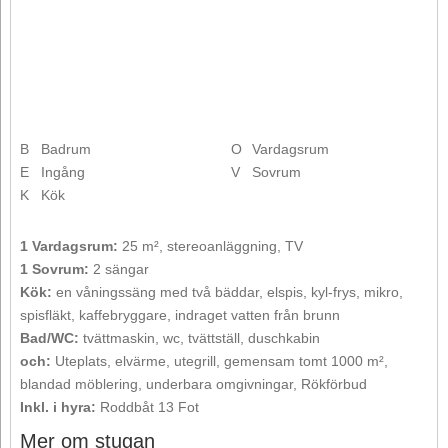
B
Badrum
O
Vardagsrum
E
Ingång
V
Sovrum
K
Kök
1 Vardagsrum:
25 m², stereoanläggning, TV
1 Sovrum:
2 sängar
Kök:
en våningssäng med två bäddar, elspis, kyl-frys, mikro,
spisfläkt, kaffebryggare, indraget vatten från brunn
Bad/WC:
tvättmaskin, wc, tvättställ, duschkabin
och:
Uteplats, elvärme, utegrill, gemensam tomt 1000 m²,
blandad möblering, underbara omgivningar, Rökförbud
Inkl. i hyra:
Roddbåt 13 Fot
Mer om stugan