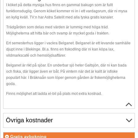
I köket på detta mysiga hus finns en gammal bakugn som är fullt
funktionsduglig. Genom köket kommer ni in i ett vardagsrum, där ni mysa
en kylig kväll. TV:n har Astra Satelit med alla tyska gratis kanaler.
Trädgården som delas med värden är lummig med höga träd.
Möjligheterna att hitta bär och svamp är mycket goda i trakten.
Ert semesterhus ligger i vackra Belganet. Belganet är ett levande samhälle
djupt inne i Blekinge. Bl.a. finns en fiskodling där ni kan köpa lax,
vildmarkscafé och hemslöjdsaffärer.
Belganet är rikt på sjöar. En underbar sjö heter Galtsjön, där ni kan bada
och fiska, där ligger även er båt. På vintern när det är kallt är isfiske
populärt här. I Bräknaån som löper genom gården är fiskemöjligheterna
goda.
Finns möjlighet att ladda el-bil på plats mot extra kostnad.
Övriga kostnader
Gratis avbokning