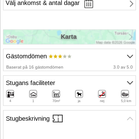
Välj ankomst & antal dagar
Karta
Gästomdömen
Baserat på 16 gästomdömen
3.0 av 5.0
Stugans faciliteter
4
1
70m²
ja
nej
5,0 km
Stugbeskrivning