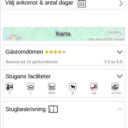
Välj ankomst & antal dagar
Karta
Gästomdömen
Baserat på 16 gästomdömen
3.9 av 5.0
Stugans faciliteter
4
1
40m²
ja
nej
1,5 km
Stugbeskrivning