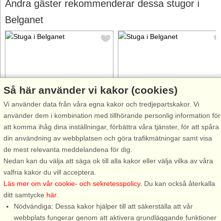
Andra gäster rekommenderar dessa stugor i
Belganet
Så här använder vi kakor (cookies)
Stugnr: 37412
Stugnr: 9723
Vi använder data från våra egna kakor och tredjepartskakor. Vi
Belganet
Belganet
använder dem i kombination med tillhörande personlig information för
4 personer, 65 m²
8 personer, 110 m²
att komma ihåg dina inställningar, förbättra våra tjänster, för att spåra
150 m till sjö/hav:.
400 m till sjö/hav:.
din användning av webbplatsen och göra trafikmätningar samt visa
Här bor ni endast 100 meter
I Blekinges norra skogsbygd,
de mest relevanta meddelandena för dig.
från den vackra sjön Kjälken
endast 19 km söder om
Nedan kan du välja att säga ok till alla kakor eller välja vilka av våra
utanför Belganet, i skogsrika
Tingsryd, ligger det lilla
valfria kakor du vill acceptera.
norra Blekinge. Ni bor med ett
samhället Belganet. Byn sägs
Läs mer om vår cookie- och sekretesspolicy
. Du kan också återkalla
högt läge på en naturtomt med
ha fått sitt namn från bälgarna
ditt samtycke
här
.
träd. Ni har en altan där ni kan
som användes för att blåsa liv i
Nödvändiga: Dessa kakor hjälper till att säkerställa att vår
sitta och njuta av den ...
elden i smedjorna som låg
webbplats fungerar genom att aktivera grundläggande funktioner