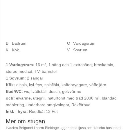
B
Badrum
O
Vardagsrum
K
Kök
V
Sovrum
1 Vardagsrum:
16 m², 1 säng och 1 extrasäng, braskamin,
stereo med cd, TV, barnstol
1 Sovrum:
2 sängar
Kök:
elspis, kyl-frys, spisfläkt, kaffebryggare, våffeljärn
Bad/WC:
wc, tvättställ, dusch, golvvärme
och:
elvärme, utegrill, naturtomt med träd 2000 m², blandad
möblering, underbara omgivningar, Rökförbud
Inkl. i hyra:
Roddbåt 13 Fot
Mer om stugan
I vackra Belganet i norra Blekinge ligger detta ljusa och fräscha hus inne i