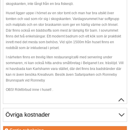
skogskanten, inte långt från en bra fiskesjö.
Huset ligger uppe i hörnet av en stor tomt och man har bra utsikt över
tomten och vad som rör sig i skogskanten. Vardagsrummet har soffgrupp
och matplats och en stor braskamin som ger en härlig värme och trivsel.
Där finns också en bäddsoffa som mest är lämplig för barn. I sovrummet
finns det två enkelsängar. Ett modernt badrum och ett kök som är praktiskt
inrett med det mesta som behövs. Vid sjön 1500m från huset finns en
roddbåt som är inkluderad i priset.
I närheten finns en trevlig liten restaurang/café med servering under
sommaren, ni kan också hitta andra småföretag i Belganet t.ex. träslöjd. Vill
ni havsbada kan Karlshamn vara stället, där det finns bra badstränder där
kan ni även besöka Kreativum. Besök även Safariparken och Ronneby
Brunnspark vid Ronneby
OBS! Rökförbud inne i huset! .
Övriga kostnader