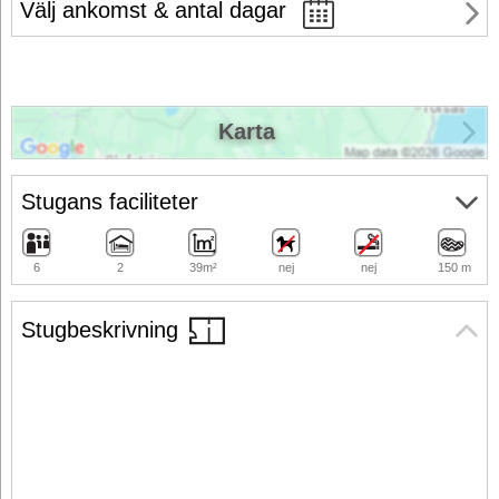
Välj ankomst & antal dagar
Karta
Stugans faciliteter
6
2
39m²
nej
nej
150 m
Stugbeskrivning