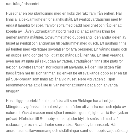
runt trädgårdsbordet.
Huset har en bra planlösning med en köks del rakt fram från entrén. Här
finns alla bekvämligheter för självhushåll. Ett rymligt vardagsrum med tv,
endast lämplig för spel, framför soffa med bädd möjlighet och fåtöljer att
koppla av i. Även utdragbart matbord med stolar att samlas kring för
gemensamma måltider. Sovrummet med dubbelsäng i den andra delen av
huset är rymligt och angränsar till badrummet med dusch. Ett gästhus finns
på tomten med ytterligare sovplatser för fyra personer. En våningssäng och
en dubbelsäng gör det möjligt att bo många på liten yta. En liten veranda
även här att njuta på i skuggan av träden. I trädgården finns stor plats för
lek och aktivitet samt en stor kolgrill att använda. På den lilla stigen från
trädgården ner till sjön tar man sig enkelt för ett svalkande dopp eller en tur
på SUP-brädan som finns att låna vid huset. Nere vid vägen till sjön
rekommenderas att gå lite till vänster för att kunna bada och använda
bryggan.
Huset ligger perfekt för att upptäcka allt som Blekinge har att erbjuda.
Mängder av grönskande naturskyddsområden att vandra runt och njuta av
naturen i. Också massor med sjöar i området ger möjlighet att få fiskelyckan
prövad. Närheten till Ronneby som erbjuder idyllisk småstad med cafe,
restauranger och sevärdheter som vackra Ronneby brunnspark. Här
anordnas musikevenemang och utställningar samt stor loppis varje söndag