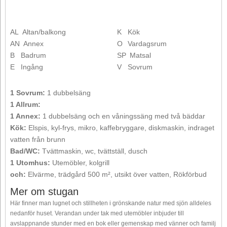
AL
Altan/balkong
K
Kök
AN
Annex
O
Vardagsrum
B
Badrum
SP
Matsal
E
Ingång
V
Sovrum
1 Sovrum:
1 dubbelsäng
1 Allrum:
1 Annex:
1 dubbelsäng och en våningssäng med två bäddar
Kök:
Elspis, kyl-frys, mikro, kaffebryggare, diskmaskin, indraget
vatten från brunn
Bad/WC:
Tvättmaskin, wc, tvättställ, dusch
1 Utomhus:
Utemöbler, kolgrill
och:
Elvärme, trädgård 500 m², utsikt över vatten, Rökförbud
Mer om stugan
Här finner man lugnet och stillheten i grönskande natur med sjön alldeles
nedanför huset. Verandan under tak med utemöbler inbjuder till
avslappnande stunder med en bok eller gemenskap med vänner och familj