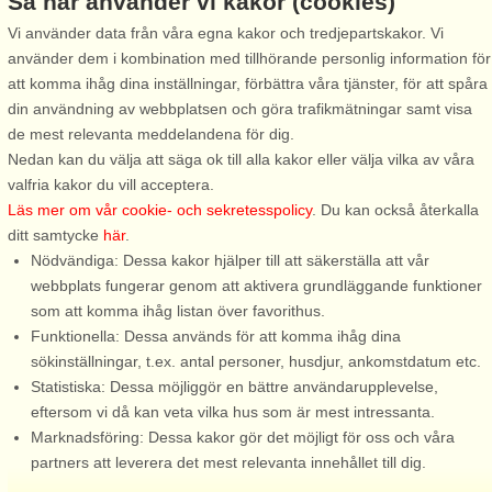
Så här använder vi kakor (cookies)
Vi använder data från våra egna kakor och tredjepartskakor. Vi
använder dem i kombination med tillhörande personlig information för
att komma ihåg dina inställningar, förbättra våra tjänster, för att spåra
Stugnr: 64777
din användning av webbplatsen och göra trafikmätningar samt visa
Backaryd
de mest relevanta meddelandena för dig.
6 personer, 75 m²
Nedan kan du välja att säga ok till alla kakor eller välja vilka av våra
15 km till sjö/hav:.
valfria kakor du vill acceptera.
Läs mer om vår cookie- och sekretesspolicy
. Du kan också återkalla
Ett genuint och rofyllt semesterboende för dig som söker lugn,
ditt samtycke
här
.
natur och livskvalitet med havet inom bekvämt räckhåll. En
Nödvändiga: Dessa kakor hjälper till att säkerställa att vår
semesteridyll i avskilt läge med plats för stillhet och
webbplats fungerar genom att aktivera grundläggande funktioner
återhämtning. Charmigt ...
som att komma ihåg listan över favorithus.
från 6.642 SEK
Funktionella: Dessa används för att komma ihåg dina
sökinställningar, t.ex. antal personer, husdjur, ankomstdatum etc.
Statistiska: Dessa möjliggör en bättre användarupplevelse,
eftersom vi då kan veta vilka hus som är mest intressanta.
Marknadsföring: Dessa kakor gör det möjligt för oss och våra
partners att leverera det mest relevanta innehållet till dig.