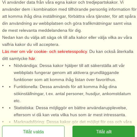
Vi använder data från våra egna kakor och tredjepartskakor. Vi
använder dem i kombination med tillhörande personlig information för
att komma ihåg dina inställningar, förbättra våra tjänster, för att spåra
Stugnr: 55034
din användning av webbplatsen och göra trafikmätningar samt visa
Ytterön
de mest relevanta meddelandena för dig.
9 personer, 50 m²
Nedan kan du välja att säga ok till alla kakor eller välja vilka av våra
350 m till sjö/hav:.
valfria kakor du vill acceptera.
Läs mer om vår cookie- och sekretesspolicy
. Du kan också återkalla
Till denna vackra skärgårdsö
ditt samtycke
här
.
tar man sig med gratis linfärja
Nödvändiga: Dessa kakor hjälper till att säkerställa att vår
som går en gång i kvarten från
webbplats fungerar genom att aktivera grundläggande
tidig morgon till sen kväll alla
funktioner som att komma ihåg listan över favorithus.
dagar. Boendet på Ytterön ger
Funktionella: Dessa används för att komma ihåg dina
dig lugn och avkoppling med
sökinställningar, t.ex. antal personer, husdjur, ankomstdatum
hav och klippor i ...
etc.
från 9.389 SEK
Statistiska: Dessa möjliggör en bättre användarupplevelse,
eftersom vi då kan veta vilka hus som är mest intressanta.
Marknadsföring: Dessa kakor gör det möjligt för oss och våra
partners att leverera det mest relevanta innehållet till dig.
Tillåt valda
Tillåt allt