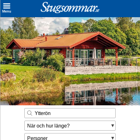
×
Menu
Sök stuga
Sista Minuten
Genvägar
Inspiration
Kontakt
Husägare
Se hur mycket du kan tjäna
Ytterön
Räkna ut din
När och hur länge?
hyresintäkt
Personer