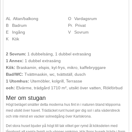
AL
Altan/balkong
O
Vardagsrum
B
Badrum
Pr.
Privat
E
Ingång
V
Sovrum
K
Kök
2 Sovrum:
1 dubbelsäng, 1 dubbel extrasäng
1 Annex:
1 dubbel extrasäng
Kök:
Braskamin, elspis, kyl-frys, mikro, kaffebryggare
Bad/WC:
Tvättmaskin, wc, tvättställ, dusch
1 Utomhus:
Utemöbler, kolgrill, Terrasse
och:
Elvärme, trädgård 1710 m², utsikt över vatten, Rökförbud
Mer om stugan
Högt beläget smälter detta moderna hus fint in i naturen bland klipporna
med utsikt över havet. Trädäcket runt huset ger dig sol i alla väderstreck
och inte minst en vacker solnedgång över Karlskrona.
Det stora huset bjuder på högt till tak vilket ger rymd åt köksdelen med
långbord att samla familj och vänner omkring. Här finns husets hjärta i form