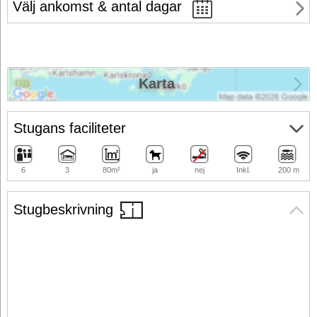
Välj ankomst & antal dagar
Karta
Stugans faciliteter
6
3
80m²
ja
nej
Inkl.
200 m
Stugbeskrivning