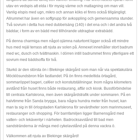
utav en vedspis att elda i för mysig värme och matlagning om man vill.
Vanlig elspis med ugn, mikro och annan köks el finns också tillgängligt.
Allrummet har även en soffgrupp för avkoppling och gemensamma stunder.
Två sovrum i detta hus med dubbelsäng (140) i det ena och i det andra två
bäddar, i form av en bädd med tillhörande utdragbar extrabädd.
På denna charmiga men något ojämna naturtomt ligger också ett mindre
hus med rejäl terrass att njuta av solen på. Annexet innehåller stort badrum
med wc, dusch och tvättmaskin. I dörren intill badrummet finns ytterligare ett
sovrum med bäddsoffa för två.
Sturkö är den största ön i Blekinge skärgård som man når via spektakulära
Möcklösundsbron från fastlandet. På ön finns medeltida örtagård,
sommaröppet bageri, caféer och konstutställningar. Inom några kilometers
avstånd från huset finns både restaurang, affär och kiosk. Bussförbindelse
till centrala Karlskrona, men även skärgårdstrafik under sommaren. På en
halvtimme från Sanda brygga, bara några hundra meter från huset, kan
man ta sig in till örlogstaden Karlskrona för sevärdheter som marinmuseet,
restauranger och shopping. För barnfamiljen ligger Barnensgård med
vatten- och lekäventyr i närheten. Badrocksavstånd till bad men
sandstränderna är många med cykelavstånd på denna vackra ö.
Välkommen att njuta av Blekinge skärgård!