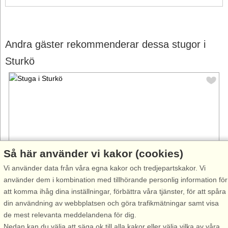
Andra gäster rekommenderar dessa stugor i
Sturkö
Så här använder vi kakor (cookies)
Vi använder data från våra egna kakor och tredjepartskakor. Vi
använder dem i kombination med tillhörande personlig information för
att komma ihåg dina inställningar, förbättra våra tjänster, för att spåra
Stugnr: 52918
din användning av webbplatsen och göra trafikmätningar samt visa
Sturkö
de mest relevanta meddelandena för dig.
6 personer, 75 m²
Nedan kan du välja att säga ok till alla kakor eller välja vilka av våra