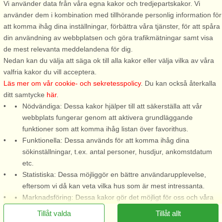
Vi använder data från våra egna kakor och tredjepartskakor. Vi
använder dem i kombination med tillhörande personlig information för
att komma ihåg dina inställningar, förbättra våra tjänster, för att spåra
Stugnr: 56984
din användning av webbplatsen och göra trafikmätningar samt visa
Holmsjö
de mest relevanta meddelandena för dig.
4 personer, 65 m²
Nedan kan du välja att säga ok till alla kakor eller välja vilka av våra
1,5 km till sjö/hav:.
valfria kakor du vill acceptera.
Läs mer om vår cookie- och sekretesspolicy
. Du kan också återkalla
Här råder stillhet och ro med
ditt samtycke
här
.
ett 10 tal sjöar runt omkring i
Nödvändiga: Dessa kakor hjälper till att säkerställa att vår
skogarna. Närmsta bad och
webbplats fungerar genom att aktivera grundläggande
fiskesjö ligger bara ca 1500 m
funktioner som att komma ihåg listan över favorithus.
bort. Blekingeleden nästan runt
Funktionella: Dessa används för att komma ihåg dina
knuten och Holmsjö med
sökinställningar, t.ex. antal personer, husdjur, ankomstdatum
matbutik, pizzeria och annan ...
etc.
från 6.144 SEK
Statistiska: Dessa möjliggör en bättre användarupplevelse,
eftersom vi då kan veta vilka hus som är mest intressanta.
Marknadsföring: Dessa kakor gör det möjligt för oss och våra
partners att leverera det mest relevanta innehållet till dig.
Tillåt valda
Tillåt allt