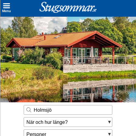
×
Menu
Sök stuga
Sista Minuten
Genvägar
Inspiration
Kontakt
Husägare
Se hur mycket du kan tjäna
Holmsjö
Räkna ut din
När och hur länge?
hyresintäkt
Personer