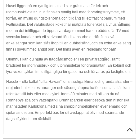
Huset ligger på en rymlig tomt med stor gräsmatta för lek och
utomhusaktiviteter. Inuti finns en rymlig hall med förvaringsutrymme, ett
förråd, en mysig gungstolshörna och tillgång till ett fräscht badrum med
tvättmaskin. Det välutrustade köket har matplats för enkel självhushållning,
medan det intilliggande öppna vardagsrummet har en bäddsoffa, TV med
svenska kanaler och ett skrivbord för distansarbete. Här finns två
enkelsängar som kan slås ihop till en dubbelsäng, och en extra enkelsäng
finns i sovrummet längst bort. Det finns även en resesäng för barn.
Utomhus kan du njuta av trädgårdsmöbler i en privat trädgård, samt
brädspel för inomhusbruk och utomhuslekar för gräsmattan. En kolgrill och
fyra vuxencyklar finns tillgängliga för gästerna och förvaras på fastigheten.
Hasslö – ofta kallat ”Lilla Hawaii” för sitt soliga klimat och grunda stränder –
erbjuder butiker, restauranger och säsongsöppna kaféer, som alla lätt kan
utforskas till fots eller med cykel. Inom 30 minuter med bil kan du nå
Ronnebys spa och vattenpark i Brunnsparken eller besöka den historiska
marinstaden Karlskrona med sina shoppingmöjligheter, evenemang och
sjöfartsmuseum. En perfekt bas för ett avslappnat öliv med spännande
dagsutflykter inom räckhåll.