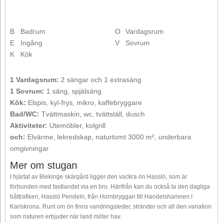
B
Badrum
O
Vardagsrum
E
Ingång
V
Sovrum
K
Kök
1 Vardagsrum:
2 sängar och 1 extrasäng
1 Sovrum:
1 säng, spjälsäng
Kök:
Elspis, kyl-frys, mikro, kaffebryggare
Bad/WC:
Tvättmaskin, wc, tvättställ, dusch
Aktiviteter:
Utemöbler, kolgrill
och:
Elvärme, lekredskap, naturtomt 3000 m², underbara
omgivningar
Mer om stugan
I hjärtat av Blekinge skärgård ligger den vackra ön Hasslö, som är
förbunden med fastlandet via en bro. Härifrån kan du också ta den dagliga
båttrafiken, Hasslö Pendeln, från Hornbryggan till Handelshamnen i
Karlskrona. Runt om ön finns vandringsleder, stränder och all den variation
som naturen erbjuder när land möter hav.