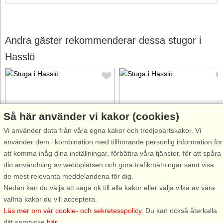
Andra gäster rekommenderar dessa stugor i
Hasslö
Så här använder vi kakor (cookies)
Stugnr: 63157
Stugnr: 62438
Vi använder data från våra egna kakor och tredjepartskakor. Vi
använder dem i kombination med tillhörande personlig information för
Hasslö
Hasslö
att komma ihåg dina inställningar, förbättra våra tjänster, för att spåra
7 personer, 76 m²
4 personer, 27 m²
din användning av webbplatsen och göra trafikmätningar samt visa
650 m till sjö/hav:.
På vackra Hasslö kan aktivitete
de mest relevanta meddelandena för dig.
Perfekt semester boende för
som golf, vandring, sol & bad
Nedan kan du välja att säga ok till alla kakor eller välja vilka av våra
familj och vänner på vackra
göra semestern oförglömlig.
valfria kakor du vill acceptera.
Hasslö mitt i Blekinge skärgård.
Broförbindelse till fastlandet
Läs mer om vår cookie- och sekretesspolicy
. Du kan också återkalla
Med stor trädgård för aktivitet
men med båttrafiken, som går
ditt samtycke
här
.