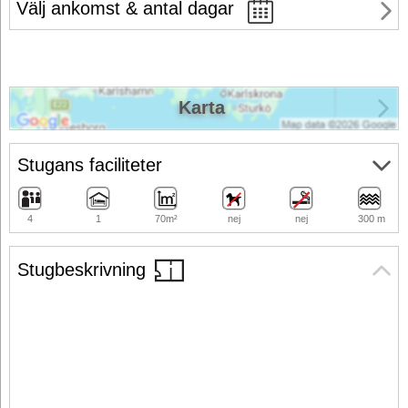
Välj ankomst & antal dagar
Karta
Stugans faciliteter
4
1
70m²
nej
nej
300 m
Stugbeskrivning