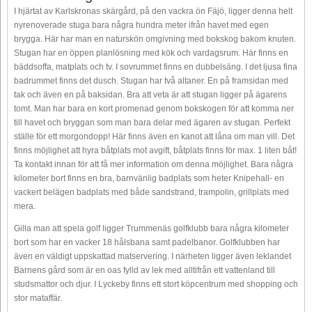
I hjärtat av Karlskronas skärgård, på den vackra ön Fäjö, ligger denna helt
nyrenoverade stuga bara några hundra meter ifrån havet med egen
brygga. Här har man en naturskön omgivning med bokskog bakom knuten.
Stugan har en öppen planlösning med kök och vardagsrum. Här finns en
bäddsoffa, matplats och tv. I sovrummet finns en dubbelsäng. I det ljusa fina
badrummet finns det dusch. Stugan har två altaner. En på framsidan med
tak och även en på baksidan. Bra att veta är att stugan ligger på ägarens
tomt. Man har bara en kort promenad genom bokskogen för att komma ner
till havet och bryggan som man bara delar med ägaren av stugan. Perfekt
ställe för ett morgondopp! Här finns även en kanot att låna om man vill. Det
finns möjlighet att hyra båtplats mot avgift, båtplats finns för max. 1 liten båt!
Ta kontakt innan för att få mer information om denna möjlighet. Bara några
kilometer bort finns en bra, barnvänlig badplats som heter Knipehall- en
vackert belägen badplats med både sandstrand, trampolin, grillplats med
mera.
Gilla man att spela golf ligger Trummenäs golfklubb bara några kilometer
bort som har en vacker 18 hålsbana samt padelbanor. Golfklubben har
även en väldigt uppskattad matservering. I närheten ligger även leklandet
Barnens gård som är en oas fylld av lek med alltifrån ett vattenland till
studsmattor och djur. I Lyckeby finns ett stort köpcentrum med shopping och
stor mataffär.