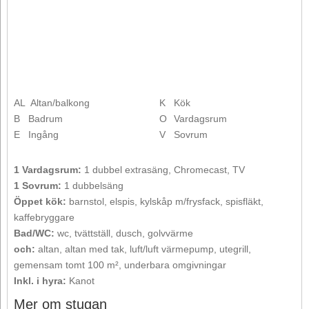
AL
Altan/balkong
K
Kök
B
Badrum
O
Vardagsrum
E
Ingång
V
Sovrum
1 Vardagsrum:
1 dubbel extrasäng, Chromecast, TV
1 Sovrum:
1 dubbelsäng
Öppet kök:
barnstol, elspis, kylskåp m/frysfack, spisfläkt,
kaffebryggare
Bad/WC:
wc, tvättställ, dusch, golvvärme
och:
altan, altan med tak, luft/luft värmepump, utegrill,
gemensam tomt 100 m², underbara omgivningar
Inkl. i hyra:
Kanot
Mer om stugan