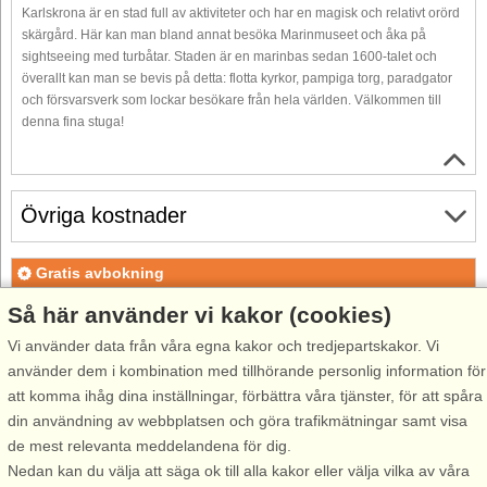
Karlskrona är en stad full av aktiviteter och har en magisk och relativt orörd
skärgård. Här kan man bland annat besöka Marinmuseet och åka på
sightseeing med turbåtar. Staden är en marinbas sedan 1600-talet och
överallt kan man se bevis på detta: flotta kyrkor, pampiga torg, paradgator
och försvarsverk som lockar besökare från hela världen. Välkommen till
denna fina stuga!
Övriga kostnader
Gratis avbokning
Gratis avbokning fram till 35 dagar före ankomst. Gäller för
Så här använder vi kakor (cookies)
ankomster under perioden 18/7-2026 till 1/1-2027
Vi använder data från våra egna kakor och tredjepartskakor. Vi
Gratis avbokning fram till 35 dagar före ankomst. Gäller för
använder dem i kombination med tillhörande personlig information för
ankomster under perioden 2/1 till 31/12-2027
att komma ihåg dina inställningar, förbättra våra tjänster, för att spåra
Se villkor här
din användning av webbplatsen och göra trafikmätningar samt visa
de mest relevanta meddelandena för dig.
Om området
Nedan kan du välja att säga ok till alla kakor eller välja vilka av våra