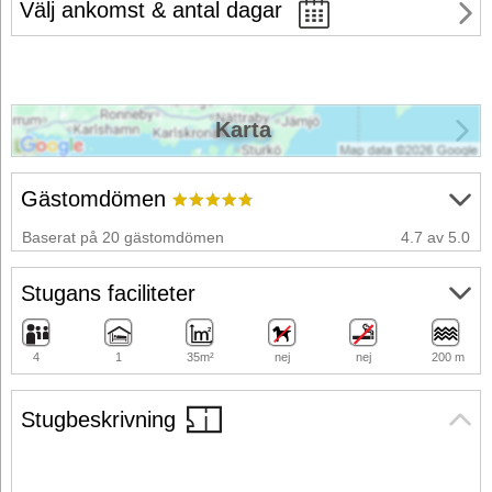
Välj ankomst & antal dagar
Karta
Gästomdömen
Baserat på 20 gästomdömen
4.7 av 5.0
Stugans faciliteter
4
1
35m²
nej
nej
200 m
Stugbeskrivning