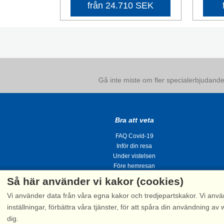
från 24.710 SEK
Gå inte miste om fler specialerbjudanden
Bra att veta
FAQ Covid-19
Inför din resa
Under vistelsen
Före hemresan
Så här använder vi kakor (cookies)
Vi använder data från våra egna kakor och tredjepartskakor. Vi anvä
inställningar, förbättra våra tjänster, för att spåra din användning
dig.
Tel.