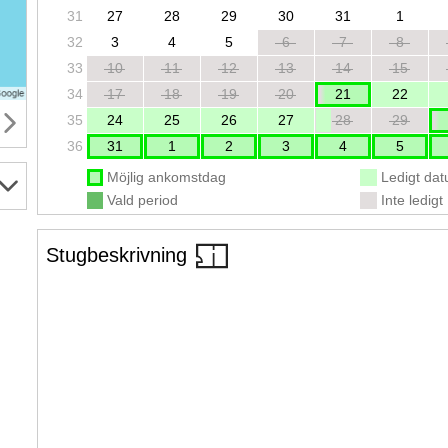
31
27
28
29
30
31
1
32
3
4
5
6
7
8
33
10
11
12
13
14
15
34
17
18
19
20
21
22
35
24
25
26
27
28
29
36
31
1
2
3
4
5
Möjlig ankomstdag
Ledigt da
Vald period
Inte ledigt
Stugbeskrivning