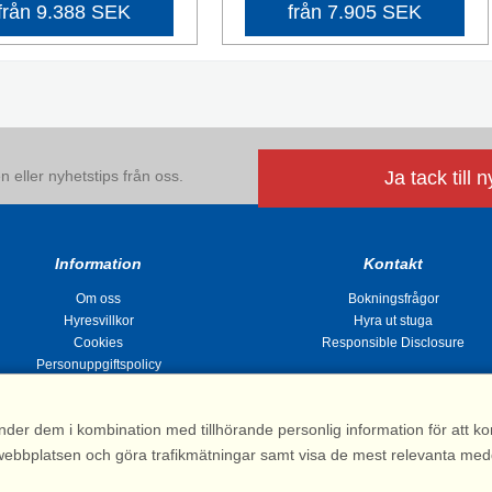
från 9.388 SEK
från 7.905 SEK
 eller nyhetstips från oss.
Ja tack till 
Information
Kontakt
Om oss
Bokningsfrågor
Hyresvillkor
Hyra ut stuga
Cookies
Responsible Disclosure
Personuppgiftspolicy
nder dem i kombination med tillhörande personlig information för att 
 av webbplatsen och göra trafikmätningar samt visa de mest relevanta me
Stugsommar |
Kvarngatan 2, 311 32 Falkenberg | Sverige
: 031 155 200| e-post:
info@stugsommar.se
| Org.nr. 516403-1691| Bankgiro 5209-