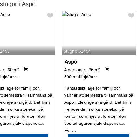
tugor i Aspö
62456
Stugnr: 62454
Aspö
er, 60 m²
4 personer, 36 m²
l sjö/hav:.
300 m till sjö/hav:.
kt läge för familj och
Fantastiskt läge för familj och
tt semestra tillsammans på
vänner att semestra tillsammans på
lekinge skärgård. Det finns
Aspö i Blekinge skärgård. Det finns
en i olika storlekar på
tre boenden i olika storlekar på
om hyrs ut förutom den
tomten som hyrs ut förutom den
garen själv disponerar.
bostad ägaren själv disponerar.
För ...