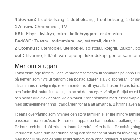
4 Sovrum:
1 dubbelsäng, 1 dubbelsäng, 1 dubbelsäng, 1 dubb
1 Allrum:
Chromecast, TV
Kök:
Elspis, kyl-frys, mikro, kaffebryggare, diskmaskin
Bad/WC:
Tvättm., torktumlare, wc, tvättställ, dusch
2 Utomhus:
Utemöbler, utemöbler, solstolar, kolgrill, Balkon, bo
och:
Elvärme, luft/luft värmepump, lekredskap, gemensam tomt 
Mer om stugan
Fantastiskt läge för familj och vänner att semestra tillsammans på Aspö i B
på tomten som hyrs ut förutom den bostad ägaren själv disponerar. För det s
tillsammans i trevlig miljö rekommenderas att hyra alla husen. Gratis båttr
och fantastisk natur finns att njuta av på denna cykel vänliga ö. Njut av et
och bokas direkt av ägaren vid ankomst. Stor gräsmatta med lekredskap oc
med sittmöjligheter finns i trädgården för alla att använda. Båt finns även at
I denna övervåning som rymmer den stora familjen eller fler mindre familj
passerar nära förbi Aspö. Entrén en trappa upp har möblerad balkong för
för barn- och hund säkerheten. Innanför entrén efter hallen för avhängnin
korridoren. Varje rum har dubbelsäng och fönster samt plats för förvaring.
med högt till tak och oändlig utsikt genom stora öppningsbara glaspartier ti