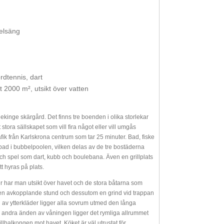
elsäng
rdtennis, dart
2000 m², utsikt över vatten
lekinge skärgård. Det finns tre boenden i olika storlekar
tora sällskapet som vill fira något eller vill umgås
afik från Karlskrona centrum som tar 25 minuter. Bad, fiske
t bad i bubbelpoolen, vilken delas av de tre bostäderna
h spel som dart, kubb och boulebana. Även en grillplats
t hyras på plats.
er har man utsikt över havet och de stora båtarna som
 en avkopplande stund och dessutom en grind vid trappan
g av ytterkläder ligger alla sovrum utmed den långa
 I andra änden av våningen ligger det rymliga allrummet
llbalkongen mot havet. Köket är väl utrustat för