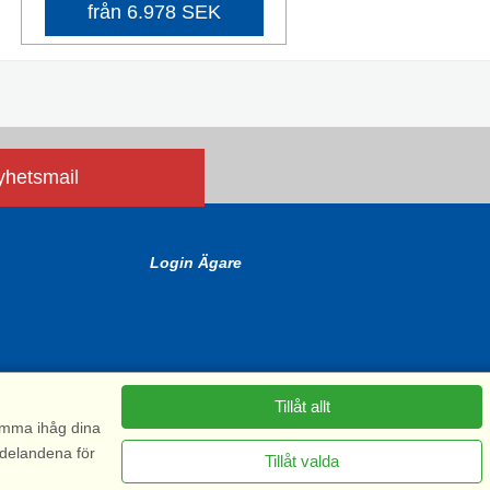
från 6.978 SEK
nyhetsmail
Login Ägare
Tillåt allt
komma ihåg dina
ddelandena för
Tillåt valda
6575