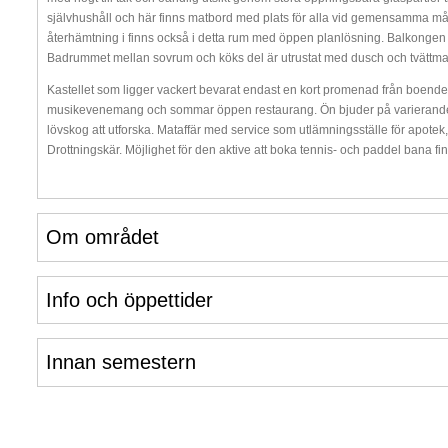
självhushåll och här finns matbord med plats för alla vid gemensamma målti
återhämtning i finns också i detta rum med öppen planlösning. Balkongen mo
Badrummet mellan sovrum och köks del är utrustat med dusch och tvättmas
Kastellet som ligger vackert bevarat endast en kort promenad från boendet ä
musikevenemang och sommar öppen restaurang. Ön bjuder på varierande n
lövskog att utforska. Mataffär med service som utlämningsställe för apotek
Drottningskär. Möjlighet för den aktive att boka tennis- och paddel bana fin
Om området
Info och öppettider
Innan semestern