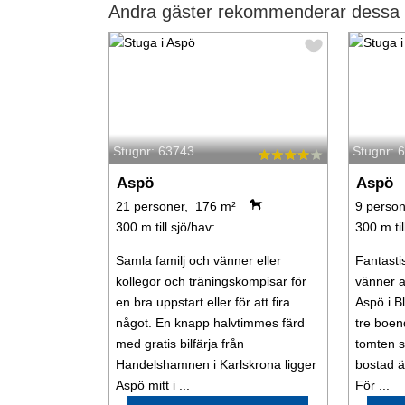
Andra gäster rekommenderar dessa s
Stugnr: 63743
Stugnr: 
Aspö
Aspö
21 personer, 176 m²
9 person
300 m till sjö/hav:.
300 m til
Samla familj och vänner eller
Fantastis
kollegor och träningskompisar för
vänner a
en bra uppstart eller för att fira
Aspö i B
något. En knapp halvtimmes färd
tre boend
med gratis bilfärja från
tomten s
Handelshamnen i Karlskrona ligger
bostad ä
Aspö mitt i ...
För ...