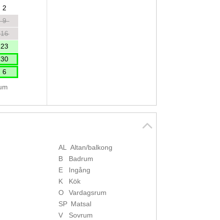
2
9
16
23
30
6
tum
AL
Altan/balkong
B
Badrum
E
Ingång
K
Kök
O
Vardagsrum
SP
Matsal
V
Sovrum