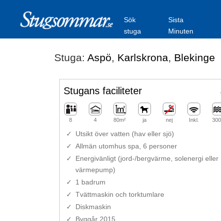
Sök
Sista
stuga
Minuten
Stuga:
Aspö
,
Karlskrona
,
Blekinge
Stugans faciliteter
8
4
80m²
ja
nej
Inkl.
300
Utsikt över vatten (hav eller sjö)
Allmän utomhus spa, 6 personer
Energivänligt (jord-/bergvärme, solenergi eller
värmepump)
1 badrum
Tvättmaskin och torktumlare
Diskmaskin
Byggår 2015