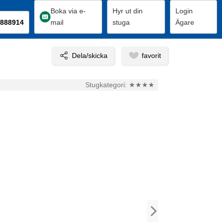
Boka via e-
Hyr ut din
Login
888914
mail
stuga
Ägare
Stugkategori:
★★★★