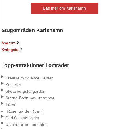
Läs mer om Karlshamn
Stugområden Karlshamn
Asarum
2
Svängsta
2
Topp-attraktioner i området
Kreativum Science Center
Kastellet
Skottsbergska gården
Stärnö‑Boön naturreservat
Tärnö
Rosengården (park)
Carl Gustafs kyrka
Utvandrarmonumentet