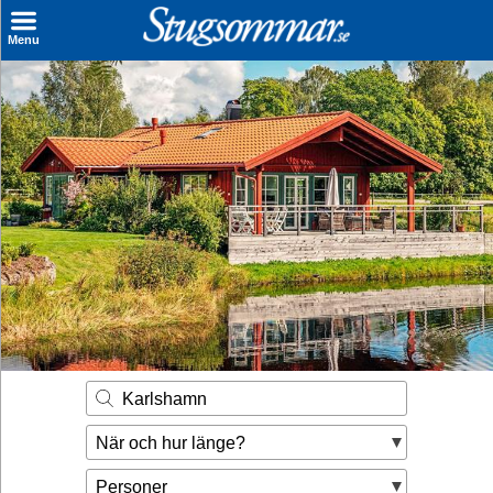
×
Menu
Sök stuga
Sista Minuten
Genvägar
Inspiration
Kontakt
Husägare
Se hur mycket du kan tjäna
Karlshamn
Räkna ut din
När och hur länge?
hyresintäkt
Personer