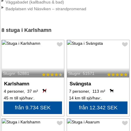
Väggabadet (kallbadhus & bad)
Badplatsen vid Näsviken – strandpromenad
8 stuga i Karlshamn
Stugnr: 52881
Stugnr: 51571
Karlshamn
Svängsta
4 personer, 37 m²
7 personer, 113 m²
45 m till sjö/hav:.
14 km till sjö/hav:.
från 9.734 SEK
från 12.342 SEK