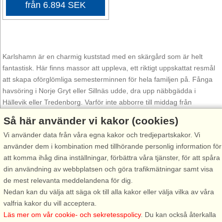
från 6.894 SEK
Karlshamn är en charmig kuststad med en skärgård som är helt
fantastisk. Här finns massor att uppleva, ett riktigt uppskattat resmål
att skapa oförglömliga semesterminnen för hela familjen på. Fånga
havsöring i Norje Gryt eller Sillnäs udde, dra upp näbbgädda i
Hällevik eller Tredenborg. Varför inte abborre till middag från
Valjeviken.
Så här använder vi kakor (cookies)
Vi använder data från våra egna kakor och tredjepartskakor. Vi
Nära havet
använder dem i kombination med tillhörande personlig information för
I Mörrum eller Svängsta kastar ni kroken i den världsberömda
att komma ihåg dina inställningar, förbättra våra tjänster, för att spåra
Mörrumsån. Närheten till vatten erbjuder givetvis fler aktiviteter, en
din användning av webbplatsen och göra trafikmätningar samt visa
dykutflykt i Karlshamn eller en dag på stranden i Sölvesborg, som
de mest relevanta meddelandena för dig.
har Blekinges finaste sandstränder är inte att förakta. Upplev
Nedan kan du välja att säga ok till alla kakor eller välja vilka av våra
skärgården till fots, med cykel eller från båtrelingen, stanna till på en
valfria kakor du vill acceptera.
liten ö och packa upp picnickorgen och insup lugnet och glöm
Läs mer om vår cookie- och sekretesspolicy
. Du kan också återkalla