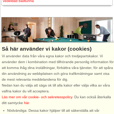
vedeldad badtunna
Så här använder vi kakor (cookies)
I nästan alla familjer finns de som blir lite rastlösa efter en stund
Vi använder data från våra egna kakor och tredjepartskakor. Vi
och har lite svårt att sitta stilla. Då passar ett sommarhus med
använder dem i kombination med tillhörande personlig information för
några möjligheter till inomhusaktiviteter riktigt bra.
Se våra
att komma ihåg dina inställningar, förbättra våra tjänster, för att spåra
sommarhus med inomhusaktiviteter
, så som bordsfotboll,
din användning av webbplatsen och göra trafikmätningar samt visa
spelkonsoll eller biljardbord.
de mest relevanta meddelandena för dig.
Nedan kan du välja att säga ok till alla kakor eller välja vilka av våra
valfria kakor du vill acceptera.
Läs mer om vår cookie- och sekretesspolicy
. Du kan också återkalla
ditt samtycke
här
.
Nödvändiga: Dessa kakor hjälper till att säkerställa att vår