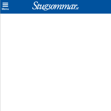
×
Menu
Sök stuga
Sista Minuten
Genvägar
Inspiration
Kontakt
Husägare
Se hur mycket du kan tjäna
Räkna ut din
hyresintäkt