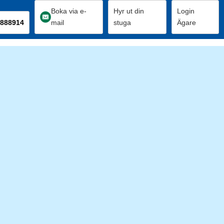
Boka via e-
Hyr ut din
Login
888914
mail
stuga
Ägare