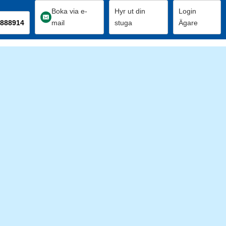
Boka via e-
Hyr ut din
Login
888914
mail
stuga
Ägare