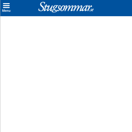
×
Menu
Sök stuga
Sista Minuten
Genvägar
Inspiration
Kontakt
Husägare
Se hur mycket du kan tjäna
Räkna ut din
hyresintäkt