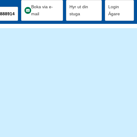
Boka via e-
Hyr ut din
Login
888914
mail
stuga
Ägare