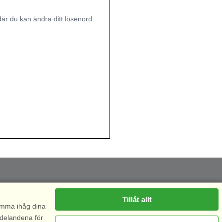
r du kan ändra ditt lösenord.
Tillåt allt
komma ihåg dina
ddelandena för