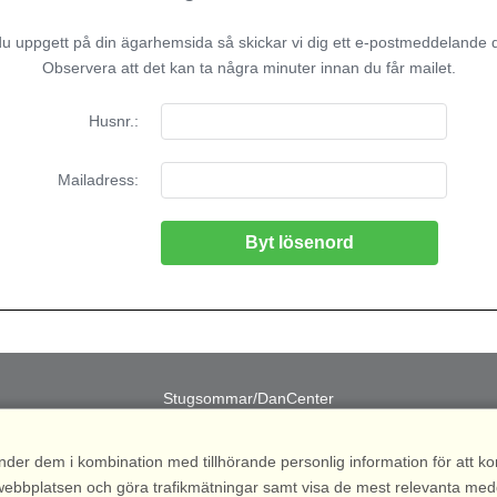
 uppgett på din ägarhemsida så skickar vi dig ett e-postmeddelande dä
Observera att det kan ta några minuter innan du får mailet.
Husnr.:
Mailadress:
Stugsommar/DanCenter
S - Kvarngatan 2, 311 32 Falkenberg • Telefon.: +46 (0)31 - 15 52 00
nder dem i kombination med tillhörande personlig information för att 
 av webbplatsen och göra trafikmätningar samt visa de mest relevanta me