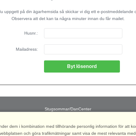
 uppgett på din ägarhemsida så skickar vi dig ett e-postmeddelande dä
Observera att det kan ta några minuter innan du får mailet.
Husnr.:
Mailadress:
Stugsommar/DanCenter
S - Kvarngatan 2, 311 32 Falkenberg • Telefon.: +46 (0)31 - 15 52 00
nder dem i kombination med tillhörande personlig information för att 
 av webbplatsen och göra trafikmätningar samt visa de mest relevanta me