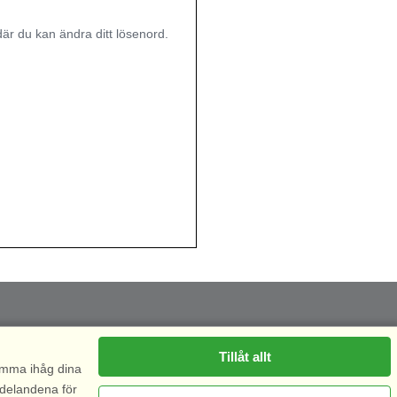
r du kan ändra ditt lösenord.
Tillåt allt
komma ihåg dina
ddelandena för