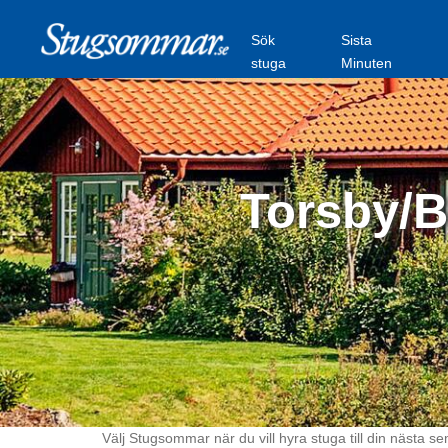
Sök
Sista
stuga
Minuten
Torsby/B
Välj Stugsommar när du vill hyra stuga till din nästa se