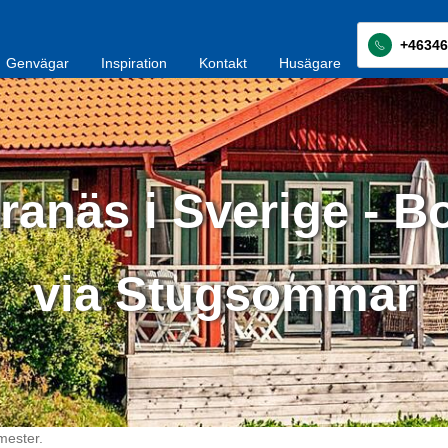
+46346
Genvägar
Inspiration
Kontakt
Husägare
ranäs i Sverige - B
via Stugsommar
mester.