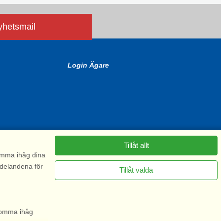
nyhetsmail
Login Ägare
Tillåt allt
komma ihåg dina
ddelandena för
Tillåt valda
6575
 komma ihåg