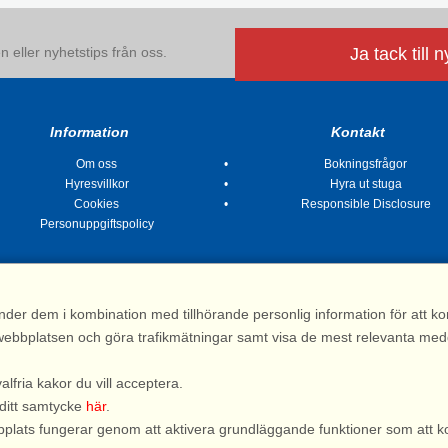
 eller nyhetstips från oss.
Ja tack till 
Information
Kontakt
Om oss
Bokningsfrågor
Hyresvillkor
Hyra ut stuga
Cookies
Responsible Disclosure
Personuppgiftspolicy
nder dem i kombination med tillhörande personlig information för att 
 av webbplatsen och göra trafikmätningar samt visa de mest relevanta me
Stugsommar |
Kvarngatan 2, 311 32 Falkenberg | Sverige
: 031 155 200| e-post:
info@stugsommar.se
| Org.nr. 516403-1691| Bankgiro 5209-
valfria kakor du vill acceptera.
*) Fullständigt firmanamn, se hyresvillkor
 ditt samtycke
här
.
webbplats fungerar genom att aktivera grundläggande funktioner som att