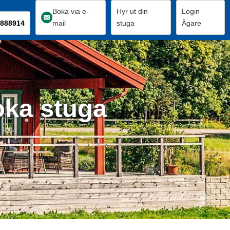
Boka via e-
Hyr ut din
Login
888914
mail
stuga
Ägare
oka stuga