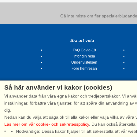
Gå inte miste om fler specialerbjudanden
Bra att veta
FAQ Covid-19
Inför din resa
Under vistelsen
Före hemresan
Så här använder vi kakor (cookies)
Vi använder data från våra egna kakor och tredjepartskakor. Vi anvä
inställningar, förbättra våra tjänster, för att spåra din användning
dig.
Tel.
Nedan kan du välja att säga ok till alla kakor eller välja vilka av våra 
Läs mer om vår cookie- och sekretesspolicy
. Du kan också återkalla
Nödvändiga: Dessa kakor hjälper till att säkerställa att vår 