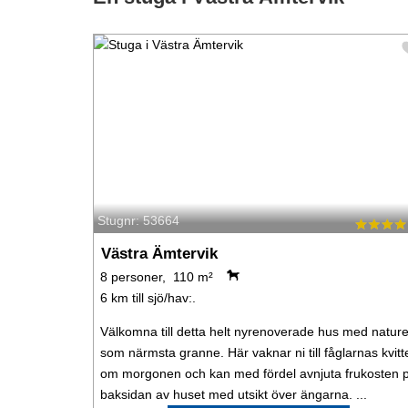
Stugnr: 53664
Västra Ämtervik
8 personer, 110 m²
6 km till sjö/hav:.
Välkomna till detta helt nyrenoverade hus med natur
som närmsta granne. Här vaknar ni till fåglarnas kvitt
om morgonen och kan med fördel avnjuta frukosten 
baksidan av huset med utsikt över ängarna. ...