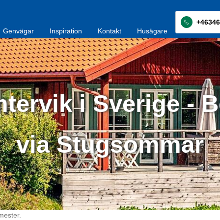
+46346
Genvägar
Inspiration
Kontakt
Husägare
tervik i Sverige - 
via Stugsommar
mester.