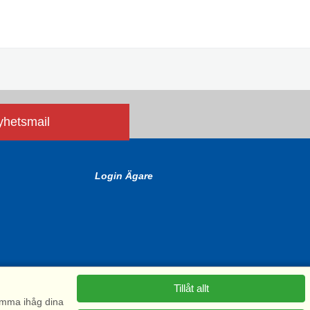
nyhetsmail
Login Ägare
Tillåt allt
komma ihåg dina