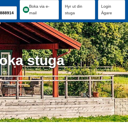
Boka via e-
Hyr ut din
Login
888914
mail
stuga
Ägare
Boka stuga