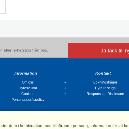
 eller nyhetstips från oss.
Ja tack till 
Information
Kontakt
Om oss
Bokningsfrågor
Hyresvillkor
Hyra ut stuga
Cookies
Responsible Disclosure
Personuppgiftspolicy
nder dem i kombination med tillhörande personlig information för att 