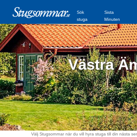
Sök
Sista
stuga
Minuten
Västra Äm
Välj Stugsommar när du vill hyra stuga till din nästa se