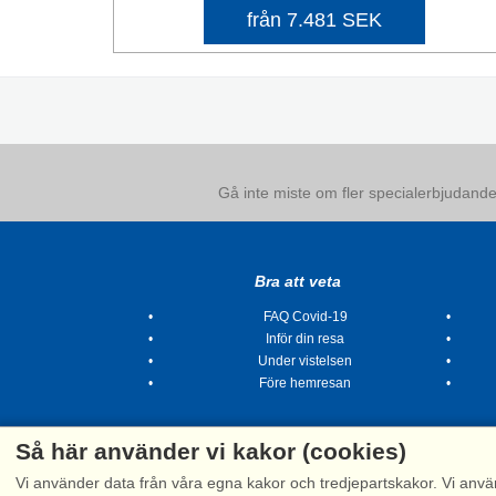
från 7.481 SEK
Gå inte miste om fler specialerbjudanden
Bra att veta
FAQ Covid-19
Inför din resa
Under vistelsen
Före hemresan
Så här använder vi kakor (cookies)
Vi använder data från våra egna kakor och tredjepartskakor. Vi anvä