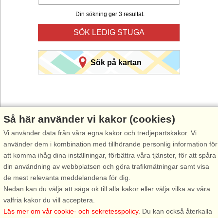
Din sökning ger 3 resultat.
SÖK LEDIG STUGA
Sök på kartan
Så här använder vi kakor (cookies)
Vi använder data från våra egna kakor och tredjepartskakor. Vi
Välj Stugsommar när du vill hyra stuga till din nästa semester.
använder dem i kombination med tillhörande personlig information för
Använd vår smarta sökfunktion här under för att hitta en ledig stuga i
att komma ihåg dina inställningar, förbättra våra tjänster, för att spåra
just det område du önskar. Du kan även filtrera din sökning och välja
din användning av webbplatsen och göra trafikmätningar samt visa
om stugan exempelvis ska ha havsutsikt, pool, diskmaskin, internet
de mest relevanta meddelandena för dig.
osv.
Nedan kan du välja att säga ok till alla kakor eller välja vilka av våra
valfria kakor du vill acceptera.
Läs mer om vår cookie- och sekretesspolicy
. Du kan också återkalla