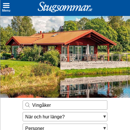
×
Menu
Sök stuga
Sista Minuten
Genvägar
Inspiration
Kontakt
Husägare
Se hur mycket du kan tjäna
Vingåker
Räkna ut din
När och hur länge?
hyresintäkt
Personer