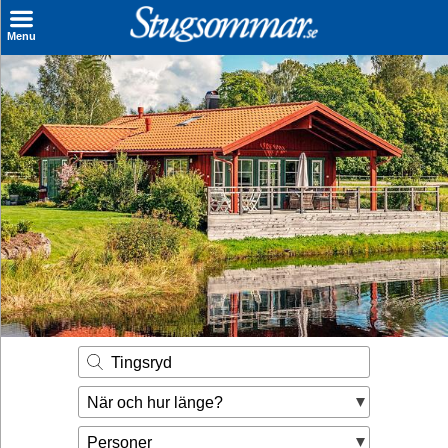
×
Menu
Sök stuga
Sista Minuten
Genvägar
Inspiration
Kontakt
Husägare
Se hur mycket du kan tjäna
Tingsryd
Räkna ut din
När och hur länge?
hyresintäkt
Personer