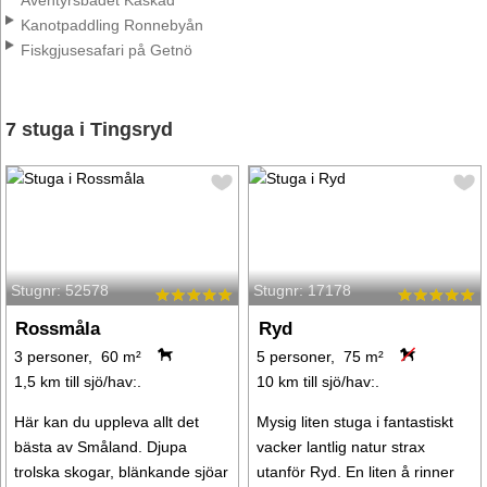
Äventyrsbadet Kaskad
Kanotpaddling Ronnebyån
Fiskgjusesafari på Getnö
7 stuga i Tingsryd
Stugnr: 52578
Stugnr: 17178
Rossmåla
Ryd
3 personer, 60 m²
5 personer, 75 m²
1,5 km till sjö/hav:.
10 km till sjö/hav:.
Här kan du uppleva allt det
Mysig liten stuga i fantastiskt
bästa av Småland. Djupa
vacker lantlig natur strax
trolska skogar, blänkande sjöar
utanför Ryd. En liten å rinner