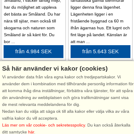
Småland, i vacker lantlig miljö,
fantastiska gamla stenmurar
har du möjlighet att uppleva
ligger denna fina lägenhet.
det bästa av Småland. Du har
Lägenheten ligger i en
nära till sjöar, men också till
fristående byggnad ca 60 m
skogarna och naturen som
ifrån ägarnas hus. Ett lugnt och
Småland är så känt för. Du
fint läge på landet. Känslan är
bor ...
att man ...
från 4.984 SEK
från 5.643 SEK
Så här använder vi kakor (cookies)
Vi använder data från våra egna kakor och tredjepartskakor. Vi
använder dem i kombination med tillhörande personlig information för
att komma ihåg dina inställningar, förbättra våra tjänster, för att spåra
Stugnr: 18813
din användning av webbplatsen och göra trafikmätningar samt visa
de mest relevanta meddelandena för dig.
Tingsryd
Nedan kan du välja att säga ok till alla kakor eller välja vilka av våra
5 personer, 40 m²
valfria kakor du vill acceptera.
15 km till sjö/hav:.
Läs mer om vår cookie- och sekretesspolicy
. Du kan också återkalla
ditt samtycke
här
.
Fåglarnas kvitter och en