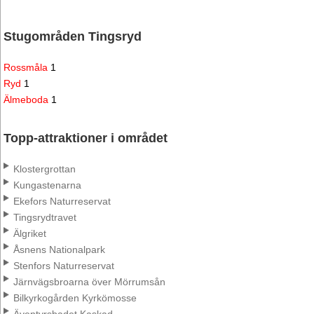
Stugområden Tingsryd
Rossmåla
1
Ryd
1
Älmeboda
1
Topp-attraktioner i området
Klostergrottan
Kungastenarna
Ekefors Naturreservat
Tingsrydtravet
Älgriket
Åsnens Nationalpark
Stenfors Naturreservat
Järnvägsbroarna över Mörrumsån
Bilkyrkogården Kyrkömosse