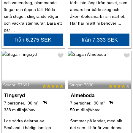
och vattendrag, blommande
förbi inte långt från huset, som
ängar och öppna fält. Röda
annars har både skog och
små stugor, slingrande vägar
åker- /betesmark i sin närhet.
och vackra stenmurar. Bara ett
Här har ni allt ni behöver ...
par ...
från 6.275 SEK
från 7.333 SEK
Stugnr: 57691
Stugnr: 7830
Tingsryd
Älmeboda
7 personer, 90 m²
7 personer, 90 m²
338 m till sjö/hav:.
50 m till sjö/hav:.
I de södra delarna av
Sommar på landet, med allt
Småland, i härligt lantliga
det som tillhör är vad denna