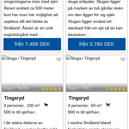
omgivningarna men med sjön
stuga erbjuder. Stugan ligger
Åsnen endast ca 500 meter
på marken av två gårdar även
bort har man här möjlighet att
om den ligger för sig själv.
uppleva allt det bästa av
Stugan ligger endast ett
Småland. Åsnen är en unik
stenkast från en sjö så du kan
insjöskärgård med ...
dessutom ...
från 7.468 SEK
från 3.760 SEK
Stugnr: 58250
Stugnr: 7621
Tingsryd
Tingsryd
4 personer, 100 m²
4 personer, 60 m²
500 m till sjö/hav:.
900 m till sjö/hav:.
I de södra delarna av
I vackra Småland bland