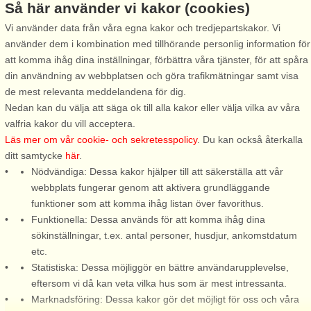
Så här använder vi kakor (cookies)
Vi använder data från våra egna kakor och tredjepartskakor. Vi
använder dem i kombination med tillhörande personlig information för
Stugnr: 7909
Stugnr: 48562
att komma ihåg dina inställningar, förbättra våra tjänster, för att spåra
din användning av webbplatsen och göra trafikmätningar samt visa
Rimforsa
Rimforsa
de mest relevanta meddelandena för dig.
2 personer, 25 m²
6 personer, 80 m²
Nedan kan du välja att säga ok till alla kakor eller välja vilka av våra
175 m till sjö/hav:.
15 m till sjö/hav:.
valfria kakor du vill acceptera.
Detta fina hus ligger på landet
Här bor ni med ett vackert läge
Läs mer om vår cookie- och sekretesspolicy
. Du kan också återkalla
som flygelbyggnad till ägarens
med vy över den fina Älgsjön
ditt samtycke
här
.
hus. Huset är byggt 2010 och
bara 20 km utanför Kisa.
Nödvändiga: Dessa kakor hjälper till att säkerställa att vår
mycket fräscht med öppen
Stugan har ett nytt kök som
webbplats fungerar genom att aktivera grundläggande
planlösning med pentry,
ligger i öppen planlösning med
funktioner som att komma ihåg listan över favorithus.
vardagsrum/sovrum och ett
allrummet. Från både köket
Funktionella: Dessa används för att komma ihåg dina
stort badrum. Utanför en mysig
och matplatsen har ni fin
sökinställningar, t.ex. antal personer, husdjur, ankomstdatum
liten ...
utsikt ...
etc.
Statistiska: Dessa möjliggör en bättre användarupplevelse,
från 3.538 SEK
från 15.961 SEK
eftersom vi då kan veta vilka hus som är mest intressanta.
Marknadsföring: Dessa kakor gör det möjligt för oss och våra