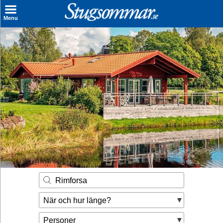
×
Menu
Sök stuga
Sista Minuten
Genvägar
Inspiration
Kontakt
Husägare
Se hur mycket du kan tjäna
Rimforsa
Räkna ut din
När och hur länge?
hyresintäkt
Personer