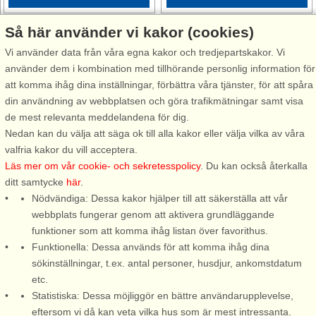
Så här använder vi kakor (cookies)
Vi använder data från våra egna kakor och tredjepartskakor. Vi
använder dem i kombination med tillhörande personlig information för
att komma ihåg dina inställningar, förbättra våra tjänster, för att spåra
Stugnr: 6989
Stugnr: 52845
din användning av webbplatsen och göra trafikmätningar samt visa
de mest relevanta meddelandena för dig.
Träslövsläge
Träslövsläge
Nedan kan du välja att säga ok till alla kakor eller välja vilka av våra
8 personer, 100 m²
3 personer, 50 m²
valfria kakor du vill acceptera.
700 m till sjö/hav:.
600 m till sjö/hav:.
Läs mer om vår cookie- och sekretesspolicy
. Du kan också återkalla
ditt samtycke
här
.
Ett mycket trivsamt fritidshus
Ett mycket trivsamt gårdshus,
Nödvändiga: Dessa kakor hjälper till att säkerställa att vår
som ligger i ett mindre
lummigt inbäddat i grönska på
webbplats fungerar genom att aktivera grundläggande
stugområde utan
ägarens 1800-talsgård. Ett
funktioner som att komma ihåg listan över favorithus.
genomfartsväg och med havet
utmärkt läge med närhet till
Funktionella: Dessa används för att komma ihåg dina
inom bekvämt räckhåll. Stugan
både naturreservat, badplats
sökinställningar, t.ex. antal personer, husdjur, ankomstdatum
med sitt nybyggda annex är
och till ”Läjets” pittoreska
etc.
perfekt för den stora familjen,
hamn. Ni har en egen
Statistiska: Dessa möjliggör en bättre användarupplevelse,
eller två familjer. ...
uteplats ...
eftersom vi då kan veta vilka hus som är mest intressanta.