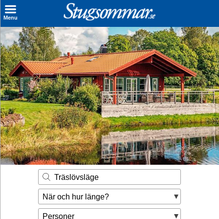
×
Menu
Sök stuga
Sista Minuten
Genvägar
Inspiration
Kontakt
Husägare
Se hur mycket du kan tjäna
Träslövsläge
Räkna ut din
När och hur länge?
hyresintäkt
Personer