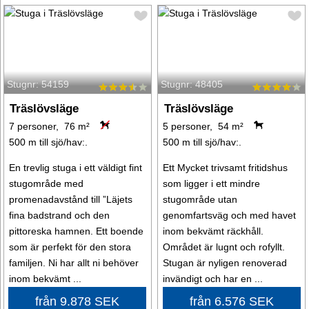
Stugnr: 54159
Stugnr: 48405
Träslövsläge
Träslövsläge
7 personer, 76 m²
5 personer, 54 m²
500 m till sjö/hav:.
500 m till sjö/hav:.
En trevlig stuga i ett väldigt fint
Ett Mycket trivsamt fritidshus
stugområde med
som ligger i ett mindre
promenadavstånd till ”Läjets
stugområde utan
fina badstrand och den
genomfartsväg och med havet
pittoreska hamnen. Ett boende
inom bekvämt räckhåll.
som är perfekt för den stora
Området är lugnt och rofyllt.
familjen. Ni har allt ni behöver
Stugan är nyligen renoverad
inom bekvämt ...
invändigt och har en ...
från 9.878 SEK
från 6.576 SEK