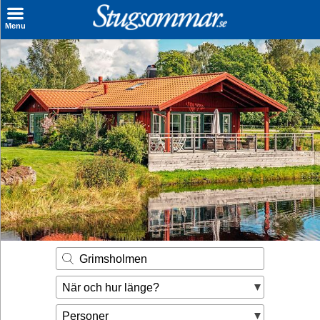
×
Menu
Sök stuga
Sista Minuten
Genvägar
Inspiration
Kontakt
Husägare
Se hur mycket du kan tjäna
Grimsholmen
Räkna ut din
När och hur länge?
hyresintäkt
Personer