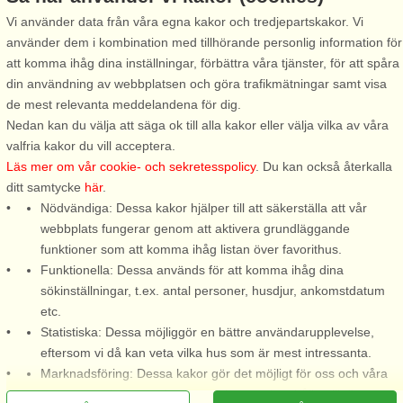
Vi använder data från våra egna kakor och tredjepartskakor. Vi
använder dem i kombination med tillhörande personlig information för
Stugnr: 38163
att komma ihåg dina inställningar, förbättra våra tjänster, för att spåra
Grimsholmen
din användning av webbplatsen och göra trafikmätningar samt visa
6 personer, 48 m²
de mest relevanta meddelandena för dig.
400 m till sjö/hav:.
Nedan kan du välja att säga ok till alla kakor eller välja vilka av våra
valfria kakor du vill acceptera.
Välkomna till Grimsholmen
Läs mer om vår cookie- och sekretesspolicy
. Du kan också återkalla
nära vacker natur med öppna
ditt samtycke
här
.
strandängar kombinerat med
Nödvändiga: Dessa kakor hjälper till att säkerställa att vår
klippor och barnvänliga
webbplats fungerar genom att aktivera grundläggande
stränder. Här bor ni en
funktioner som att komma ihåg listan över favorithus.
funktionell stuga med delvis
Funktionella: Dessa används för att komma ihåg dina
havsutsikt över Västerhavet.
sökinställningar, t.ex. antal personer, husdjur, ankomstdatum
Stugan består ...
etc.
från 4.915 SEK
Statistiska: Dessa möjliggör en bättre användarupplevelse,
eftersom vi då kan veta vilka hus som är mest intressanta.
Marknadsföring: Dessa kakor gör det möjligt för oss och våra
partners att leverera det mest relevanta innehållet till dig.