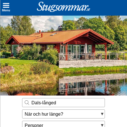
×
Menu
Sök stuga
Sista Minuten
Genvägar
Inspiration
Kontakt
Husägare
Se hur mycket du kan tjäna
Dals-långed
Räkna ut din
När och hur länge?
hyresintäkt
Personer