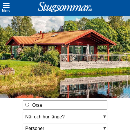
×
Menu
Sök stuga
Sista Minuten
Genvägar
Inspiration
Kontakt
Husägare
Se hur mycket du kan tjäna
Orsa
Räkna ut din
När och hur länge?
hyresintäkt
Personer