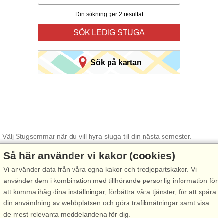
Din sökning ger 2 resultat.
SÖK LEDIG STUGA
Sök på kartan
Välj Stugsommar när du vill hyra stuga till din nästa semester.
Så här använder vi kakor (cookies)
Använd vår smarta sökfunktion här under för att hitta en ledig stuga i
just det område du önskar. Du kan även filtrera din sökning och välja
Vi använder data från våra egna kakor och tredjepartskakor. Vi
om stugan exempelvis ska ha havsutsikt, pool, diskmaskin, internet
använder dem i kombination med tillhörande personlig information för
osv.
att komma ihåg dina inställningar, förbättra våra tjänster, för att spåra
din användning av webbplatsen och göra trafikmätningar samt visa
de mest relevanta meddelandena för dig.