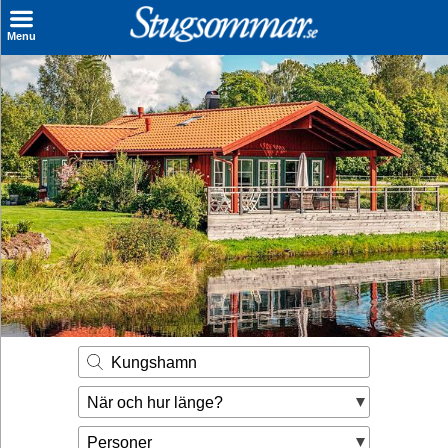
×
Menu
Sök stuga
Sista Minuten
Genvägar
Inspiration
Kontakt
Husägare
Se hur mycket du kan tjäna
Kungshamn
Räkna ut din
När och hur länge?
hyresintäkt
Personer