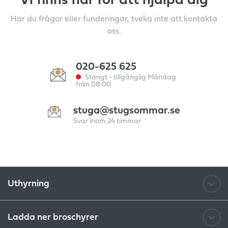
Vi finns här för att hjälpa dig
Har du frågor eller funderingar, tveka inte att kontakta
oss.
020-625 625
Stängt - tillgänglig Måndag
från 08:00
stuga@stugsommar.se
Svar inom 24 timmar
Uthyrning
Ladda ner broschyrer