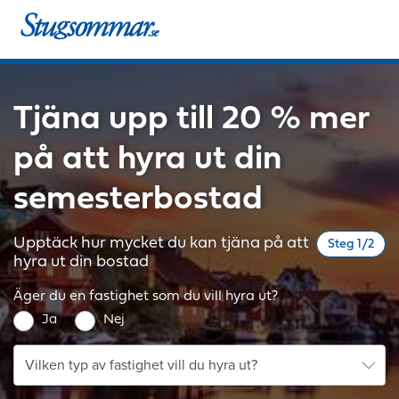
Tjäna upp till 20 % mer
på att hyra ut din
semesterbostad
Upptäck hur mycket du kan tjäna på att
Steg 1/2
hyra ut din bostad
Äger du en fastighet som du vill hyra ut?
Ja
Nej