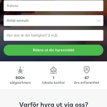
Räkna ut din hyresintäkt
800+
1
67
säljpartners
lokala kontor
års erfarenhet
Varför hyra ut via oss?